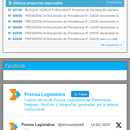
07/08/2026
Últimos proyectos ingresados
N° 427/26
·
BLOQUE SOMOS FUEGUINOS Proyecto de Declaración declarando de interés provincial PRESIDENCI…
N° 426/26
·
PRESIDENCIA Resolución de Presidencia N° 216/26 declarando de interés provincial la labor …
N° 425/26
·
PRESIDENCIA Resolución de Presidencia N° 212/26 declarando de interés provincial el “50° A…
N° 424/26
·
PRESIDENCIA Resolución de Presidencia Nº 210/26 declarando de interés provincial el proyec…
N° 423/26
·
PRESIDENCIA Resolución de Presidencia Nº 209/26 declarando de interés provincial la presen…
N° 422/26
·
PRESIDENCIA Resolución de Presidencia N° 200/26 para su ratificación.
Ver proyectos »
Facebook
Prensa Legislativa
Follow
Cuenta oficial de Prensa Legislativa del Parlamento
fueguino. Noticias y fotografías generadas por la prensa
institucional.
Prensa Legislativa
@prensalegistdf
·
14 Dic 2024