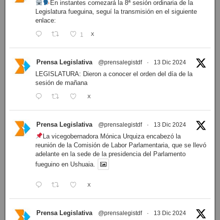
En instantes comezará la 8ª sesión ordinaria de la
Legislatura fueguina, seguí la transmisión en el siguiente
enlace:
1
X
Prensa Legislativa
@prensalegistdf
·
13 Dic 2024
LEGISLATURA: Dieron a conocer el orden del día de la
sesión de mañana
X
Prensa Legislativa
@prensalegistdf
·
13 Dic 2024
La vicegobernadora Mónica Urquiza encabezó la
reunión de la Comisión de Labor Parlamentaria, que se llevó
adelante en la sede de la presidencia del Parlamento
fueguino en Ushuaia.
X
Prensa Legislativa
@prensalegistdf
·
13 Dic 2024