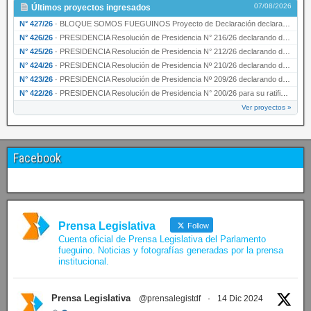
07/08/2026
Últimos proyectos ingresados
N° 427/26
·
BLOQUE SOMOS FUEGUINOS Proyecto de Declaración declarando de interés provincial PRESIDENCI…
N° 426/26
·
PRESIDENCIA Resolución de Presidencia N° 216/26 declarando de interés provincial la labor …
N° 425/26
·
PRESIDENCIA Resolución de Presidencia N° 212/26 declarando de interés provincial el “50° A…
N° 424/26
·
PRESIDENCIA Resolución de Presidencia Nº 210/26 declarando de interés provincial el proyec…
N° 423/26
·
PRESIDENCIA Resolución de Presidencia Nº 209/26 declarando de interés provincial la presen…
N° 422/26
·
PRESIDENCIA Resolución de Presidencia N° 200/26 para su ratificación.
Ver proyectos »
Facebook
Prensa Legislativa
Follow
Cuenta oficial de Prensa Legislativa del Parlamento
fueguino. Noticias y fotografías generadas por la prensa
institucional.
Prensa Legislativa
@prensalegistdf
·
14 Dic 2024