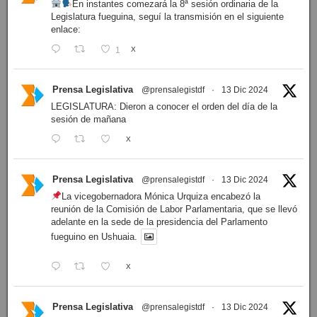
En instantes comezará la 8ª sesión ordinaria de la
Legislatura fueguina, seguí la transmisión en el siguiente
enlace:
1
X
Prensa Legislativa
@prensalegistdf
·
13 Dic 2024
LEGISLATURA: Dieron a conocer el orden del día de la
sesión de mañana
X
Prensa Legislativa
@prensalegistdf
·
13 Dic 2024
La vicegobernadora Mónica Urquiza encabezó la
reunión de la Comisión de Labor Parlamentaria, que se llevó
adelante en la sede de la presidencia del Parlamento
fueguino en Ushuaia.
X
Prensa Legislativa
@prensalegistdf
·
13 Dic 2024