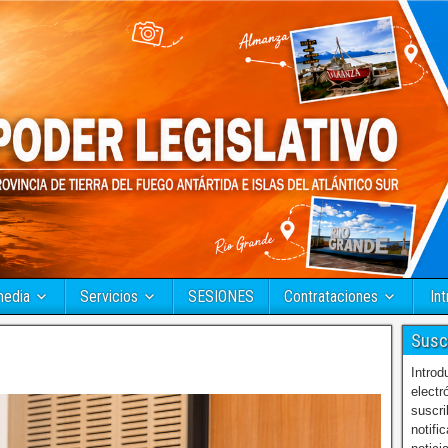
media
Servicios
SESIONES
Contrataciones
Int
Susc
Introd
electr
suscri
notifi