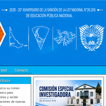
ranet
Contacto
ríbase
uzca su correo
ónico para
birse y recibir
caciones de nuevas