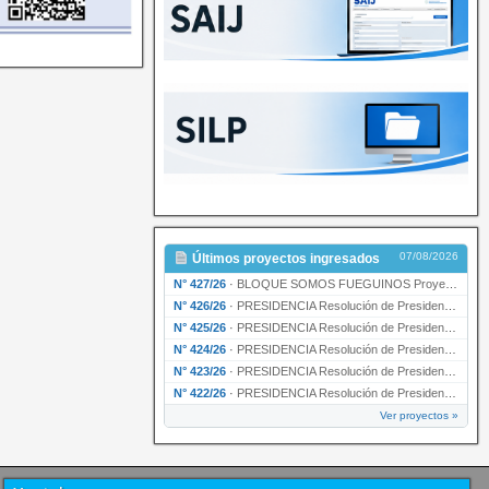
07/08/2026
Últimos proyectos ingresados
N° 427/26
·
BLOQUE SOMOS FUEGUINOS Proyecto de Declaración declarando de interés provincial PRESIDENCI…
N° 426/26
·
PRESIDENCIA Resolución de Presidencia N° 216/26 declarando de interés provincial la labor …
N° 425/26
·
PRESIDENCIA Resolución de Presidencia N° 212/26 declarando de interés provincial el “50° A…
N° 424/26
·
PRESIDENCIA Resolución de Presidencia Nº 210/26 declarando de interés provincial el proyec…
N° 423/26
·
PRESIDENCIA Resolución de Presidencia Nº 209/26 declarando de interés provincial la presen…
N° 422/26
·
PRESIDENCIA Resolución de Presidencia N° 200/26 para su ratificación.
Ver proyectos »