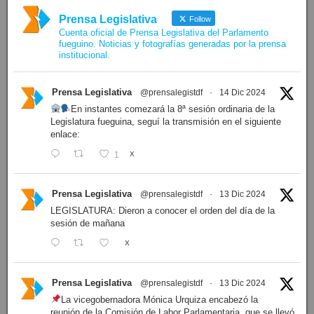
Prensa Legislativa
Follow
Cuenta oficial de Prensa Legislativa del Parlamento
fueguino. Noticias y fotografías generadas por la prensa
institucional.
Prensa Legislativa
@prensalegistdf
·
14 Dic 2024
En instantes comezará la 8ª sesión ordinaria de la
Legislatura fueguina, seguí la transmisión en el siguiente
enlace:
1
X
Prensa Legislativa
@prensalegistdf
·
13 Dic 2024
LEGISLATURA: Dieron a conocer el orden del día de la
sesión de mañana
X
Prensa Legislativa
@prensalegistdf
·
13 Dic 2024
La vicegobernadora Mónica Urquiza encabezó la
reunión de la Comisión de Labor Parlamentaria, que se llevó