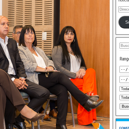
notici
S
Rang