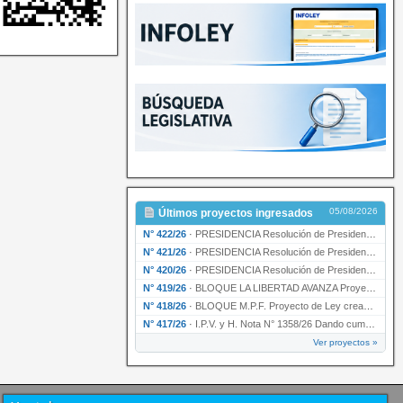
05/08/2026
Últimos proyectos ingresados
N° 422/26
·
PRESIDENCIA Resolución de Presidencia N° 200/26 para su ratificación.
N° 421/26
·
PRESIDENCIA Resolución de Presidencia N° 199/26 para su ratificación.
N° 420/26
·
PRESIDENCIA Resolución de Presidencia N° 198/26 para su ratificación.
N° 419/26
·
BLOQUE LA LIBERTAD AVANZA Proyecto de Ley declarando la esencialidad del servicio educativ…
N° 418/26
·
BLOQUE M.P.F. Proyecto de Ley creando el Ente Único Regulador de servicios públicos de la …
N° 417/26
·
I.P.V. y H. Nota N° 1358/26 Dando cumplimiento al artículo 29 de la Ley provincial N° 1399…
Ver proyectos »