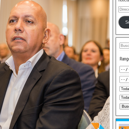
notici
S
Rang