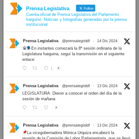
Prensa Legislativa
Follow
Cuenta oficial de Prensa Legislativa del Parlamento
fueguino. Noticias y fotografías generadas por la prensa
institucional.
Prensa Legislativa
@prensalegistdf
·
14 Dic 2024
En instantes comezará la 8ª sesión ordinaria de la
Legislatura fueguina, seguí la transmisión en el siguiente
enlace:
1
X
Prensa Legislativa
@prensalegistdf
·
13 Dic 2024
LEGISLATURA: Dieron a conocer el orden del día de la
sesión de mañana
X
Prensa Legislativa
@prensalegistdf
·
13 Dic 2024
La vicegobernadora Mónica Urquiza encabezó la
reunión de la Comisión de Labor Parlamentaria, que se llevó