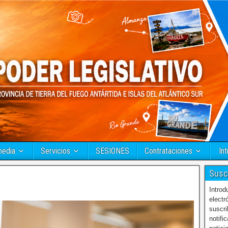
media
Servicios
SESIONES
Contrataciones
Int
Susc
Introd
electr
suscri
notifi