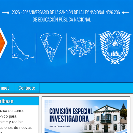
ranet
Contacto
ríbase
uzca su correo
ónico para
birse y recibir
caciones de nuevas