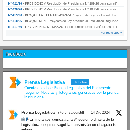
N° 421/26
·
PRESIDENCIA Resolución de Presidencia N° 199/26 para su ratificación.
N° 420/26
·
PRESIDENCIA Resolución de Presidencia N° 198/26 para su ratificación.
N° 419/26
·
BLOQUE LA LIBERTAD AVANZA Proyecto de Ley declarando la esencialidad del servicio educativ…
N° 418/26
·
BLOQUE M.P.F. Proyecto de Ley creando el Ente Único Regulador de servicios públicos de la …
N° 417/26
·
I.P.V. y H. Nota N° 1358/26 Dando cumplimiento al artículo 29 de la Ley provincial N° 1399…
Ver proyectos »
Facebook
Prensa Legislativa
Follow
Cuenta oficial de Prensa Legislativa del Parlamento
fueguino. Noticias y fotografías generadas por la prensa
institucional.
Prensa Legislativa
@prensalegistdf
·
14 Dic 2024
En instantes comezará la 8ª sesión ordinaria de la
Legislatura fueguina, seguí la transmisión en el siguiente
enlace: