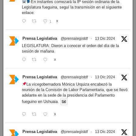
En instantes comezará la 8ª sesión ordinaria de la
Legislatura fueguina, seguí la transmisión en el siguiente
enlace:
1
X
Prensa Legislativa
@prensalegistdf
·
13 Dic 2024
LEGISLATURA: Dieron a conocer el orden del día de la
sesión de mañana
X
Prensa Legislativa
@prensalegistdf
·
13 Dic 2024
La vicegobernadora Mónica Urquiza encabezó la
reunión de la Comisión de Labor Parlamentaria, que se llevó
adelante en la sede de la presidencia del Parlamento
fueguino en Ushuaia.
X
Prensa Legislativa
@prensalegistdf
·
13 Dic 2024