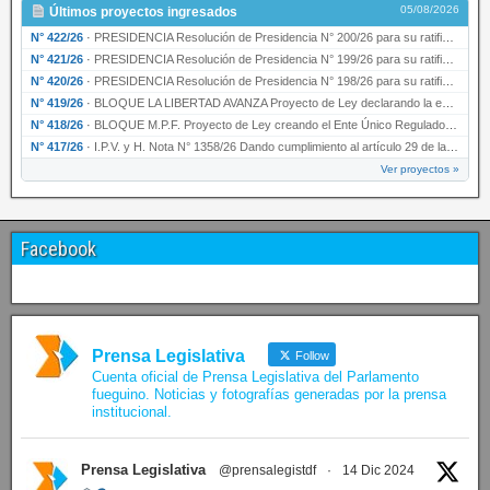
05/08/2026
Últimos proyectos ingresados
N° 422/26
·
PRESIDENCIA Resolución de Presidencia N° 200/26 para su ratificación.
N° 421/26
·
PRESIDENCIA Resolución de Presidencia N° 199/26 para su ratificación.
N° 420/26
·
PRESIDENCIA Resolución de Presidencia N° 198/26 para su ratificación.
N° 419/26
·
BLOQUE LA LIBERTAD AVANZA Proyecto de Ley declarando la esencialidad del servicio educativ…
N° 418/26
·
BLOQUE M.P.F. Proyecto de Ley creando el Ente Único Regulador de servicios públicos de la …
N° 417/26
·
I.P.V. y H. Nota N° 1358/26 Dando cumplimiento al artículo 29 de la Ley provincial N° 1399…
Ver proyectos »
Facebook
Prensa Legislativa
Follow
Cuenta oficial de Prensa Legislativa del Parlamento
fueguino. Noticias y fotografías generadas por la prensa
institucional.
Prensa Legislativa
@prensalegistdf
·
14 Dic 2024