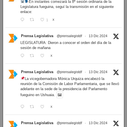
En instantes comezará la 8ª sesión ordinaria de la
Legislatura fueguina, seguí la transmisión en el siguiente
enlace:
1
X
Prensa Legislativa
@prensalegistdf
·
13 Dic 2024
LEGISLATURA: Dieron a conocer el orden del día de la
sesión de mañana
X
Prensa Legislativa
@prensalegistdf
·
13 Dic 2024
La vicegobernadora Mónica Urquiza encabezó la
reunión de la Comisión de Labor Parlamentaria, que se llevó
adelante en la sede de la presidencia del Parlamento
fueguino en Ushuaia.
X
Prensa Legislativa
@prensalegistdf
·
13 Dic 2024