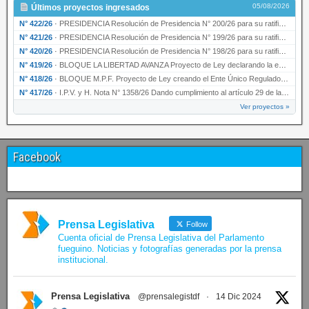
05/08/2026
Últimos proyectos ingresados
N° 422/26
·
PRESIDENCIA Resolución de Presidencia N° 200/26 para su ratificación.
N° 421/26
·
PRESIDENCIA Resolución de Presidencia N° 199/26 para su ratificación.
N° 420/26
·
PRESIDENCIA Resolución de Presidencia N° 198/26 para su ratificación.
N° 419/26
·
BLOQUE LA LIBERTAD AVANZA Proyecto de Ley declarando la esencialidad del servicio educativ…
N° 418/26
·
BLOQUE M.P.F. Proyecto de Ley creando el Ente Único Regulador de servicios públicos de la …
N° 417/26
·
I.P.V. y H. Nota N° 1358/26 Dando cumplimiento al artículo 29 de la Ley provincial N° 1399…
Ver proyectos »
Facebook
Prensa Legislativa
Follow
Cuenta oficial de Prensa Legislativa del Parlamento
fueguino. Noticias y fotografías generadas por la prensa
institucional.
Prensa Legislativa
@prensalegistdf
·
14 Dic 2024