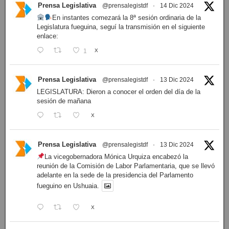
Prensa Legislativa
@prensalegistdf
·
14 Dic 2024
En instantes comezará la 8ª sesión ordinaria de la
Legislatura fueguina, seguí la transmisión en el siguiente
enlace:
1
X
Prensa Legislativa
@prensalegistdf
·
13 Dic 2024
LEGISLATURA: Dieron a conocer el orden del día de la
sesión de mañana
X
Prensa Legislativa
@prensalegistdf
·
13 Dic 2024
La vicegobernadora Mónica Urquiza encabezó la
reunión de la Comisión de Labor Parlamentaria, que se llevó
adelante en la sede de la presidencia del Parlamento
fueguino en Ushuaia.
X