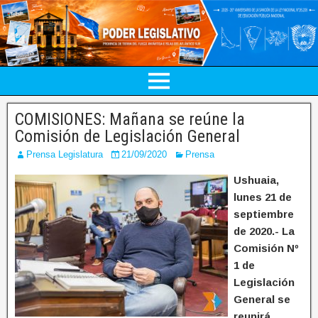
COMISIONES: Mañana se reúne la
Comisión de Legislación General
Prensa Legislatura
21/09/2020
Prensa
Ushuaia,
lunes 21 de
septiembre
de 2020.- La
Comisión Nº
1 de
Legislación
General se
reunirá