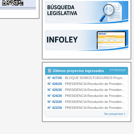
07/08/2026
Últimos proyectos ingresados
N° 427/26
·
BLOQUE SOMOS FUEGUINOS Proyecto de Declaración declarando de interés provincial PRESIDENCI…
N° 426/26
·
PRESIDENCIA Resolución de Presidencia N° 216/26 declarando de interés provincial la labor …
N° 425/26
·
PRESIDENCIA Resolución de Presidencia N° 212/26 declarando de interés provincial el “50° A…
N° 424/26
·
PRESIDENCIA Resolución de Presidencia Nº 210/26 declarando de interés provincial el proyec…
N° 423/26
·
PRESIDENCIA Resolución de Presidencia Nº 209/26 declarando de interés provincial la presen…
N° 422/26
·
PRESIDENCIA Resolución de Presidencia N° 200/26 para su ratificación.
Ver proyectos »