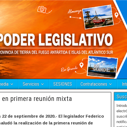
media
Servicios
SESIONES
Contrataciones
Int
Susc
 en primera reunión mixta
Introd
electr
 22 de septiembre de 2020.- El legislador Federico
suscri
notifi
aludó la realización de la primera reunión de