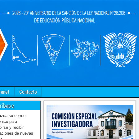
ranet
Contacto
ríbase
uzca su correo
ónico para
birse y recibir
caciones de nuevas