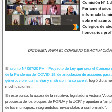
Comisión N° 1 d
Parlamentarios 
informada la mir
sobre el asunto 
Colegios de ab
honorarios prof
DICTAMEN PARA EL CONSEJO DE ACTUACIÓN
El
asunto Nº 067/20 PV – Proyecto de Ley que crea el Consejo d
de la Pandemia del COVID-19, de articulación de acciones para a
género, violencia familiar y maltrato infanto juvenil
, logró dictam
modificaciones.
En este punto, la autora de la iniciativa, legisladora Victoria V
propuesta de los bloques de FORJA y la UCR” y apuntan a “amplia
de los municipios, integrándolos, invitandolos a conformarlo”.