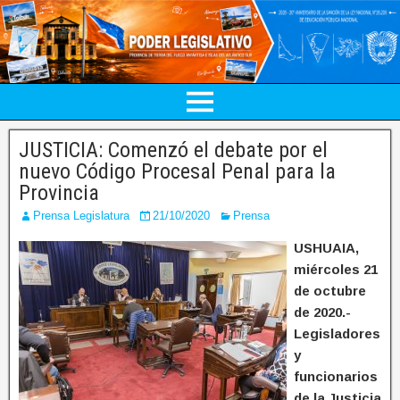
JUSTICIA: Comenzó el debate por el
nuevo Código Procesal Penal para la
Provincia
Prensa Legislatura
21/10/2020
Prensa
USHUAIA,
miércoles 21
de octubre
de 2020.-
Legisladores
y
funcionarios
de la Justicia