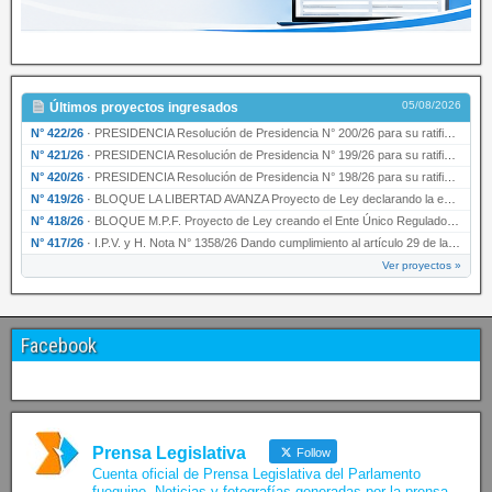
05/08/2026
Últimos proyectos ingresados
N° 422/26
·
PRESIDENCIA Resolución de Presidencia N° 200/26 para su ratificación.
N° 421/26
·
PRESIDENCIA Resolución de Presidencia N° 199/26 para su ratificación.
N° 420/26
·
PRESIDENCIA Resolución de Presidencia N° 198/26 para su ratificación.
N° 419/26
·
BLOQUE LA LIBERTAD AVANZA Proyecto de Ley declarando la esencialidad del servicio educativ…
N° 418/26
·
BLOQUE M.P.F. Proyecto de Ley creando el Ente Único Regulador de servicios públicos de la …
N° 417/26
·
I.P.V. y H. Nota N° 1358/26 Dando cumplimiento al artículo 29 de la Ley provincial N° 1399…
Ver proyectos »
Facebook
Prensa Legislativa
Follow
Cuenta oficial de Prensa Legislativa del Parlamento
fueguino. Noticias y fotografías generadas por la prensa