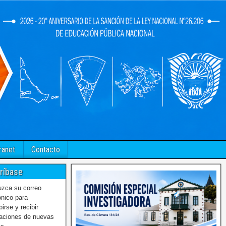
ranet
Contacto
ríbase
uzca su correo
ónico para
birse y recibir
caciones de nuevas