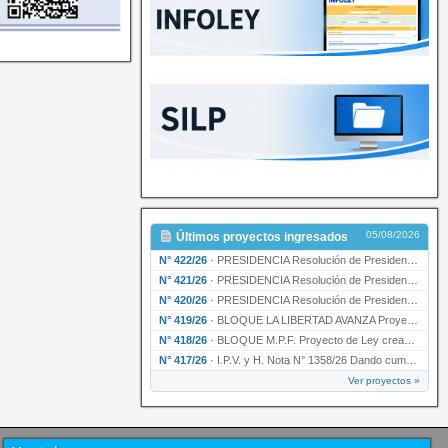
05/08/2026
Últimos proyectos ingresados
N° 422/26
·
PRESIDENCIA Resolución de Presidencia N° 200/26 para su ratificación.
N° 421/26
·
PRESIDENCIA Resolución de Presidencia N° 199/26 para su ratificación.
N° 420/26
·
PRESIDENCIA Resolución de Presidencia N° 198/26 para su ratificación.
N° 419/26
·
BLOQUE LA LIBERTAD AVANZA Proyecto de Ley declarando la esencialidad del servicio educativ…
N° 418/26
·
BLOQUE M.P.F. Proyecto de Ley creando el Ente Único Regulador de servicios públicos de la …
N° 417/26
·
I.P.V. y H. Nota N° 1358/26 Dando cumplimiento al artículo 29 de la Ley provincial N° 1399…
Ver proyectos »