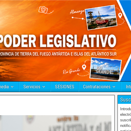
media
Servicios
SESIONES
Contrataciones
Int
Susc
Introd
electr
suscri
notifi