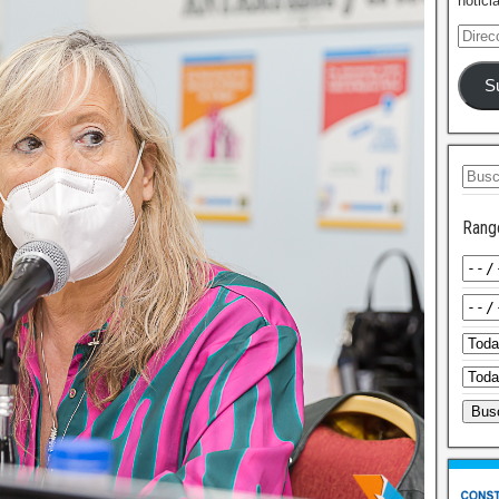
notici
S
Rang