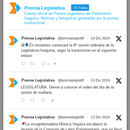
Prensa Legislativa
Follow
Cuenta oficial de Prensa Legislativa del Parlamento
fueguino. Noticias y fotografías generadas por la prensa
institucional.
Prensa Legislativa
@prensalegistdf
·
14 Dic 2024
En instantes comezará la 8ª sesión ordinaria de la
Legislatura fueguina, seguí la transmisión en el siguiente
enlace:
1
X
Prensa Legislativa
@prensalegistdf
·
13 Dic 2024
LEGISLATURA: Dieron a conocer el orden del día de la
sesión de mañana
X
Prensa Legislativa
@prensalegistdf
·
13 Dic 2024
La vicegobernadora Mónica Urquiza encabezó la
reunión de la Comisión de Labor Parlamentaria, que se llevó