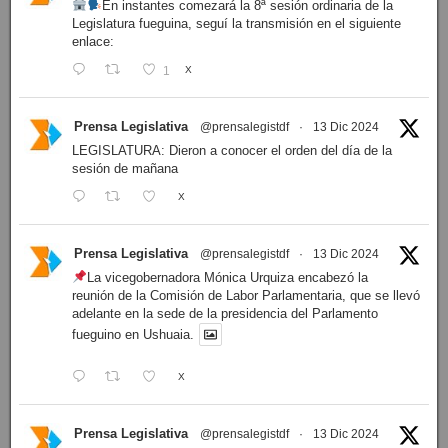
En instantes comezará la 8ª sesión ordinaria de la
Legislatura fueguina, seguí la transmisión en el siguiente
enlace:
1
X
Prensa Legislativa
@prensalegistdf
·
13 Dic 2024
LEGISLATURA: Dieron a conocer el orden del día de la
sesión de mañana
X
Prensa Legislativa
@prensalegistdf
·
13 Dic 2024
La vicegobernadora Mónica Urquiza encabezó la
reunión de la Comisión de Labor Parlamentaria, que se llevó
adelante en la sede de la presidencia del Parlamento
fueguino en Ushuaia.
X
Prensa Legislativa
@prensalegistdf
·
13 Dic 2024