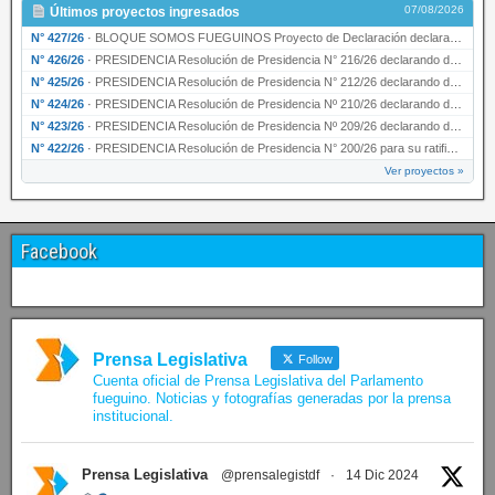
07/08/2026
Últimos proyectos ingresados
N° 427/26
·
BLOQUE SOMOS FUEGUINOS Proyecto de Declaración declarando de interés provincial PRESIDENCI…
N° 426/26
·
PRESIDENCIA Resolución de Presidencia N° 216/26 declarando de interés provincial la labor …
N° 425/26
·
PRESIDENCIA Resolución de Presidencia N° 212/26 declarando de interés provincial el “50° A…
N° 424/26
·
PRESIDENCIA Resolución de Presidencia Nº 210/26 declarando de interés provincial el proyec…
N° 423/26
·
PRESIDENCIA Resolución de Presidencia Nº 209/26 declarando de interés provincial la presen…
N° 422/26
·
PRESIDENCIA Resolución de Presidencia N° 200/26 para su ratificación.
Ver proyectos »
Facebook
Prensa Legislativa
Follow
Cuenta oficial de Prensa Legislativa del Parlamento
fueguino. Noticias y fotografías generadas por la prensa
institucional.
Prensa Legislativa
@prensalegistdf
·
14 Dic 2024