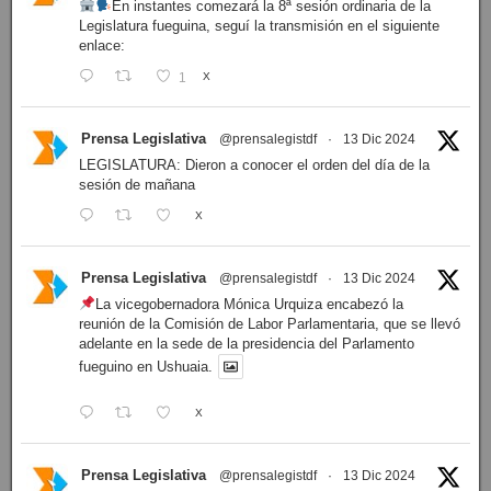
En instantes comezará la 8ª sesión ordinaria de la
Legislatura fueguina, seguí la transmisión en el siguiente
enlace:
1
X
Prensa Legislativa
@prensalegistdf
·
13 Dic 2024
LEGISLATURA: Dieron a conocer el orden del día de la
sesión de mañana
X
Prensa Legislativa
@prensalegistdf
·
13 Dic 2024
La vicegobernadora Mónica Urquiza encabezó la
reunión de la Comisión de Labor Parlamentaria, que se llevó
adelante en la sede de la presidencia del Parlamento
fueguino en Ushuaia.
X
Prensa Legislativa
@prensalegistdf
·
13 Dic 2024