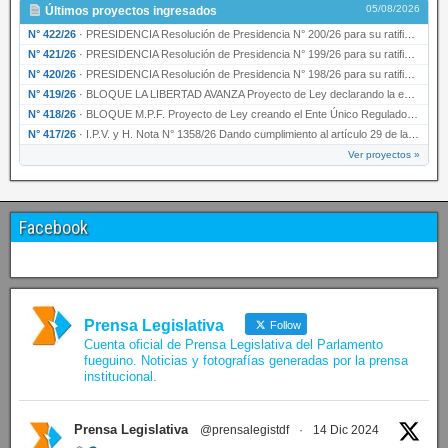
05/08/2026
Últimos proyectos ingresados
N° 422/26
·
PRESIDENCIA Resolución de Presidencia N° 200/26 para su ratificación.
N° 421/26
·
PRESIDENCIA Resolución de Presidencia N° 199/26 para su ratificación.
N° 420/26
·
PRESIDENCIA Resolución de Presidencia N° 198/26 para su ratificación.
N° 419/26
·
BLOQUE LA LIBERTAD AVANZA Proyecto de Ley declarando la esencialidad del servicio educativ…
N° 418/26
·
BLOQUE M.P.F. Proyecto de Ley creando el Ente Único Regulador de servicios públicos de la …
N° 417/26
·
I.P.V. y H. Nota N° 1358/26 Dando cumplimiento al artículo 29 de la Ley provincial N° 1399…
Ver proyectos »
Facebook
Prensa Legislativa
Follow
Cuenta oficial de Prensa Legislativa del Parlamento
fueguino. Noticias y fotografías generadas por la prensa
institucional.
Prensa Legislativa
@prensalegistdf
·
14 Dic 2024