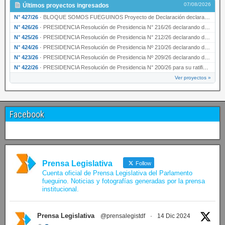
07/08/2026
Últimos proyectos ingresados
N° 427/26
·
BLOQUE SOMOS FUEGUINOS Proyecto de Declaración declarando de interés provincial PRESIDENCI…
N° 426/26
·
PRESIDENCIA Resolución de Presidencia N° 216/26 declarando de interés provincial la labor …
N° 425/26
·
PRESIDENCIA Resolución de Presidencia N° 212/26 declarando de interés provincial el “50° A…
N° 424/26
·
PRESIDENCIA Resolución de Presidencia Nº 210/26 declarando de interés provincial el proyec…
N° 423/26
·
PRESIDENCIA Resolución de Presidencia Nº 209/26 declarando de interés provincial la presen…
N° 422/26
·
PRESIDENCIA Resolución de Presidencia N° 200/26 para su ratificación.
Ver proyectos »
Facebook
Prensa Legislativa
Follow
Cuenta oficial de Prensa Legislativa del Parlamento
fueguino. Noticias y fotografías generadas por la prensa
institucional.
Prensa Legislativa
@prensalegistdf
·
14 Dic 2024