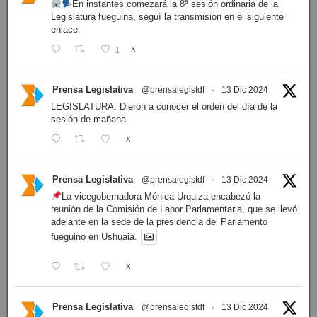
En instantes comezará la 8ª sesión ordinaria de la
Legislatura fueguina, seguí la transmisión en el siguiente
enlace:
1
X
Prensa Legislativa
@prensalegistdf
·
13 Dic 2024
LEGISLATURA: Dieron a conocer el orden del día de la
sesión de mañana
X
Prensa Legislativa
@prensalegistdf
·
13 Dic 2024
La vicegobernadora Mónica Urquiza encabezó la
reunión de la Comisión de Labor Parlamentaria, que se llevó
adelante en la sede de la presidencia del Parlamento
fueguino en Ushuaia.
X
Prensa Legislativa
@prensalegistdf
·
13 Dic 2024