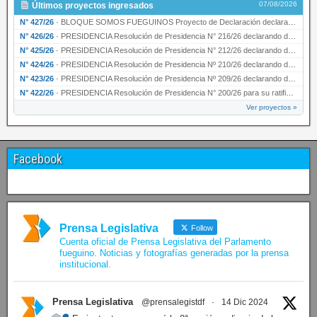
07/08/2026
Últimos proyectos ingresados
N° 427/26
·
BLOQUE SOMOS FUEGUINOS Proyecto de Declaración declarando de interés provincial PRESIDENCI…
N° 426/26
·
PRESIDENCIA Resolución de Presidencia N° 216/26 declarando de interés provincial la labor …
N° 425/26
·
PRESIDENCIA Resolución de Presidencia N° 212/26 declarando de interés provincial el “50° A…
N° 424/26
·
PRESIDENCIA Resolución de Presidencia Nº 210/26 declarando de interés provincial el proyec…
N° 423/26
·
PRESIDENCIA Resolución de Presidencia Nº 209/26 declarando de interés provincial la presen…
N° 422/26
·
PRESIDENCIA Resolución de Presidencia N° 200/26 para su ratificación.
Ver proyectos »
Facebook
Prensa Legislativa
Follow
Cuenta oficial de Prensa Legislativa del Parlamento
fueguino. Noticias y fotografías generadas por la prensa
institucional.
Prensa Legislativa
@prensalegistdf
·
14 Dic 2024