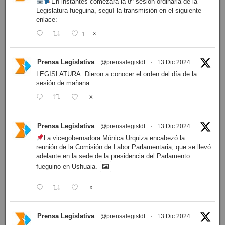
En instantes comezará la 8ª sesión ordinaria de la
Legislatura fueguina, seguí la transmisión en el siguiente
enlace:
1
X
Prensa Legislativa
@prensalegistdf
·
13 Dic 2024
LEGISLATURA: Dieron a conocer el orden del día de la
sesión de mañana
X
Prensa Legislativa
@prensalegistdf
·
13 Dic 2024
La vicegobernadora Mónica Urquiza encabezó la
reunión de la Comisión de Labor Parlamentaria, que se llevó
adelante en la sede de la presidencia del Parlamento
fueguino en Ushuaia.
X
Prensa Legislativa
@prensalegistdf
·
13 Dic 2024