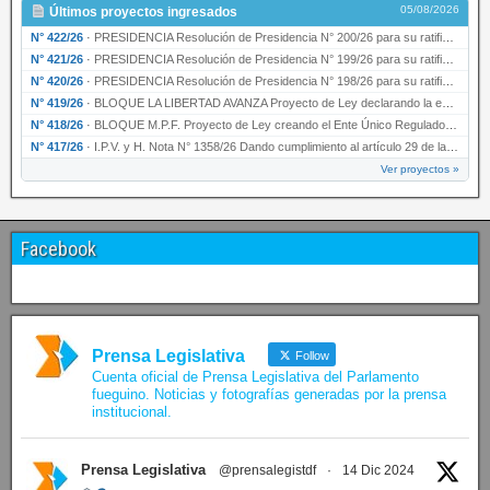
05/08/2026
Últimos proyectos ingresados
N° 422/26
·
PRESIDENCIA Resolución de Presidencia N° 200/26 para su ratificación.
N° 421/26
·
PRESIDENCIA Resolución de Presidencia N° 199/26 para su ratificación.
N° 420/26
·
PRESIDENCIA Resolución de Presidencia N° 198/26 para su ratificación.
N° 419/26
·
BLOQUE LA LIBERTAD AVANZA Proyecto de Ley declarando la esencialidad del servicio educativ…
N° 418/26
·
BLOQUE M.P.F. Proyecto de Ley creando el Ente Único Regulador de servicios públicos de la …
N° 417/26
·
I.P.V. y H. Nota N° 1358/26 Dando cumplimiento al artículo 29 de la Ley provincial N° 1399…
Ver proyectos »
Facebook
Prensa Legislativa
Follow
Cuenta oficial de Prensa Legislativa del Parlamento
fueguino. Noticias y fotografías generadas por la prensa
institucional.
Prensa Legislativa
@prensalegistdf
·
14 Dic 2024