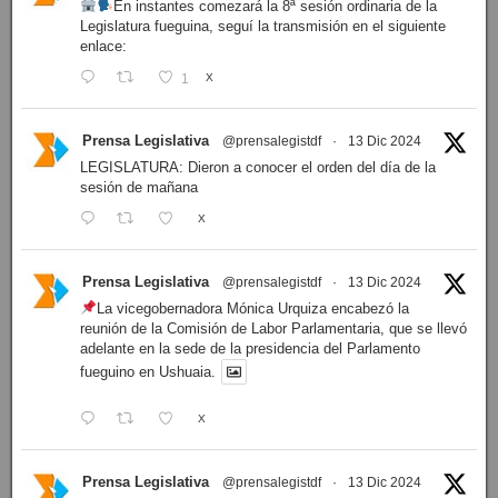
En instantes comezará la 8ª sesión ordinaria de la
Legislatura fueguina, seguí la transmisión en el siguiente
enlace:
1
X
Prensa Legislativa
@prensalegistdf
·
13 Dic 2024
LEGISLATURA: Dieron a conocer el orden del día de la
sesión de mañana
X
Prensa Legislativa
@prensalegistdf
·
13 Dic 2024
La vicegobernadora Mónica Urquiza encabezó la
reunión de la Comisión de Labor Parlamentaria, que se llevó
adelante en la sede de la presidencia del Parlamento
fueguino en Ushuaia.
X
Prensa Legislativa
@prensalegistdf
·
13 Dic 2024