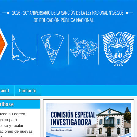
ranet
Contacto
ríbase
uzca su correo
ónico para
birse y recibir
caciones de nuevas