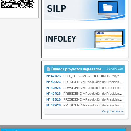
07/08/2026
Últimos proyectos ingresados
N° 427/26
·
BLOQUE SOMOS FUEGUINOS Proyecto de Declaración declarando de interés provincial PRESIDENCI…
N° 426/26
·
PRESIDENCIA Resolución de Presidencia N° 216/26 declarando de interés provincial la labor …
N° 425/26
·
PRESIDENCIA Resolución de Presidencia N° 212/26 declarando de interés provincial el “50° A…
N° 424/26
·
PRESIDENCIA Resolución de Presidencia Nº 210/26 declarando de interés provincial el proyec…
N° 423/26
·
PRESIDENCIA Resolución de Presidencia Nº 209/26 declarando de interés provincial la presen…
N° 422/26
·
PRESIDENCIA Resolución de Presidencia N° 200/26 para su ratificación.
Ver proyectos »