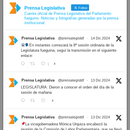
Prensa Legislativa
Follow
Cuenta oficial de Prensa Legislativa del Parlamento
fueguino. Noticias y fotografías generadas por la prensa
institucional.
Prensa Legislativa
@prensalegistdf
·
14 Dic 2024
En instantes comezará la 8ª sesión ordinaria de la
Legislatura fueguina, seguí la transmisión en el siguiente
enlace:
1
X
Prensa Legislativa
@prensalegistdf
·
13 Dic 2024
LEGISLATURA: Dieron a conocer el orden del día de la
sesión de mañana
X
Prensa Legislativa
@prensalegistdf
·
13 Dic 2024
La vicegobernadora Mónica Urquiza encabezó la
reunión de la Comisión de Labor Parlamentaria, que se llevó