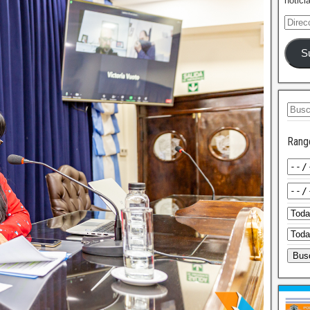
notici
S
Rang