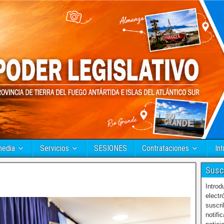
media
Servicios
SESIONES
Contrataciones
Int
Susc
Introd
electr
suscri
notifi