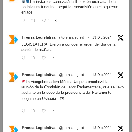
En instantes comezará la 8ª sesión ordinaria de la
Legislatura fueguina, seguí la transmisión en el siguiente
enlace:
1
X
Prensa Legislativa
@prensalegistdf
·
13 Dic 2024
LEGISLATURA: Dieron a conocer el orden del día de la
sesión de mañana
X
Prensa Legislativa
@prensalegistdf
·
13 Dic 2024
La vicegobernadora Mónica Urquiza encabezó la
reunión de la Comisión de Labor Parlamentaria, que se llevó
adelante en la sede de la presidencia del Parlamento
fueguino en Ushuaia.
X
Prensa Legislativa
@prensalegistdf
·
13 Dic 2024