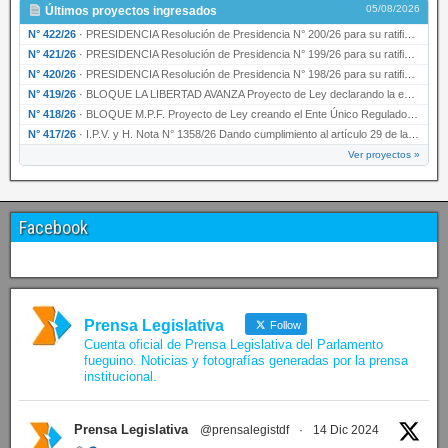
05/08/2026
Últimos proyectos ingresados
N° 422/26
·
PRESIDENCIA Resolución de Presidencia N° 200/26 para su ratificación.
N° 421/26
·
PRESIDENCIA Resolución de Presidencia N° 199/26 para su ratificación.
N° 420/26
·
PRESIDENCIA Resolución de Presidencia N° 198/26 para su ratificación.
N° 419/26
·
BLOQUE LA LIBERTAD AVANZA Proyecto de Ley declarando la esencialidad del servicio educativ…
N° 418/26
·
BLOQUE M.P.F. Proyecto de Ley creando el Ente Único Regulador de servicios públicos de la …
N° 417/26
·
I.P.V. y H. Nota N° 1358/26 Dando cumplimiento al artículo 29 de la Ley provincial N° 1399…
Ver proyectos »
Facebook
Prensa Legislativa
Follow
Cuenta oficial de Prensa Legislativa del Parlamento
fueguino. Noticias y fotografías generadas por la prensa
institucional.
Prensa Legislativa
@prensalegistdf
·
14 Dic 2024