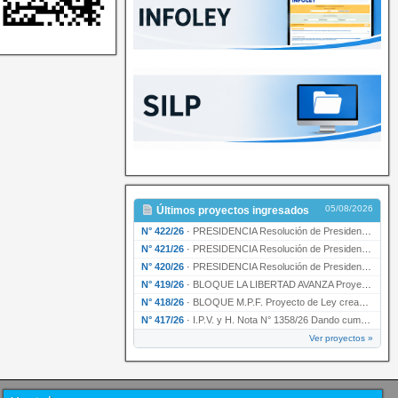
05/08/2026
Últimos proyectos ingresados
N° 422/26
·
PRESIDENCIA Resolución de Presidencia N° 200/26 para su ratificación.
N° 421/26
·
PRESIDENCIA Resolución de Presidencia N° 199/26 para su ratificación.
N° 420/26
·
PRESIDENCIA Resolución de Presidencia N° 198/26 para su ratificación.
N° 419/26
·
BLOQUE LA LIBERTAD AVANZA Proyecto de Ley declarando la esencialidad del servicio educativ…
N° 418/26
·
BLOQUE M.P.F. Proyecto de Ley creando el Ente Único Regulador de servicios públicos de la …
N° 417/26
·
I.P.V. y H. Nota N° 1358/26 Dando cumplimiento al artículo 29 de la Ley provincial N° 1399…
Ver proyectos »