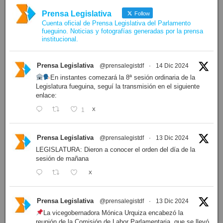
Prensa Legislativa
Follow
Cuenta oficial de Prensa Legislativa del Parlamento
fueguino. Noticias y fotografías generadas por la prensa
institucional.
Prensa Legislativa
@prensalegistdf
·
14 Dic 2024
En instantes comezará la 8ª sesión ordinaria de la
Legislatura fueguina, seguí la transmisión en el siguiente
enlace:
1
X
Prensa Legislativa
@prensalegistdf
·
13 Dic 2024
LEGISLATURA: Dieron a conocer el orden del día de la
sesión de mañana
X
Prensa Legislativa
@prensalegistdf
·
13 Dic 2024
La vicegobernadora Mónica Urquiza encabezó la
reunión de la Comisión de Labor Parlamentaria, que se llevó