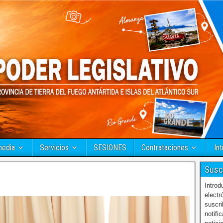
media
Servicios
SESIONES
Contrataciones
Int
Susc
Introd
electr
suscri
notifi