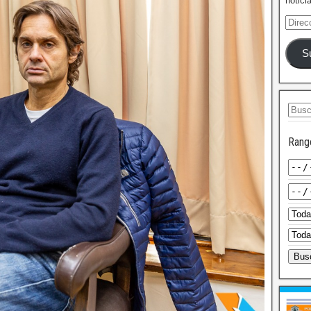
notici
S
Rang