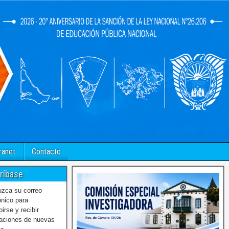
ranet
Contacto
ríbase
uzca su correo
ónico para
birse y recibir
caciones de nuevas