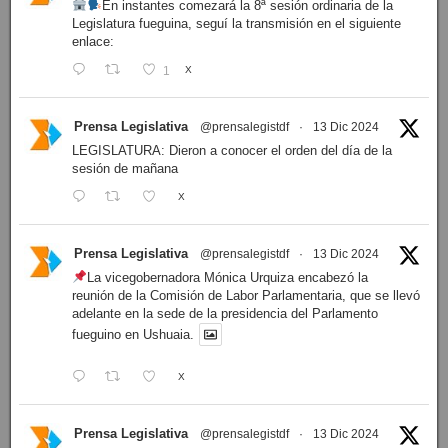
En instantes comezará la 8ª sesión ordinaria de la
Legislatura fueguina, seguí la transmisión en el siguiente
enlace:
1
X
Prensa Legislativa
@prensalegistdf
·
13 Dic 2024
LEGISLATURA: Dieron a conocer el orden del día de la
sesión de mañana
X
Prensa Legislativa
@prensalegistdf
·
13 Dic 2024
La vicegobernadora Mónica Urquiza encabezó la
reunión de la Comisión de Labor Parlamentaria, que se llevó
adelante en la sede de la presidencia del Parlamento
fueguino en Ushuaia.
X
Prensa Legislativa
@prensalegistdf
·
13 Dic 2024