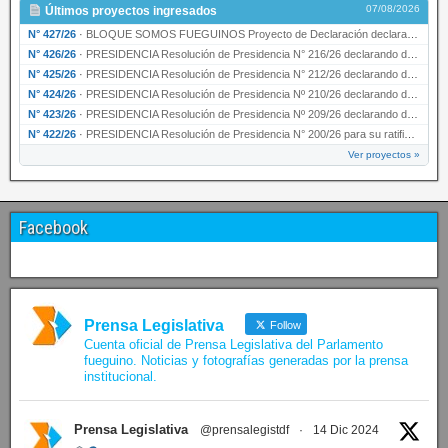
07/08/2026
Últimos proyectos ingresados
N° 427/26
·
BLOQUE SOMOS FUEGUINOS Proyecto de Declaración declarando de interés provincial PRESIDENCI…
N° 426/26
·
PRESIDENCIA Resolución de Presidencia N° 216/26 declarando de interés provincial la labor …
N° 425/26
·
PRESIDENCIA Resolución de Presidencia N° 212/26 declarando de interés provincial el “50° A…
N° 424/26
·
PRESIDENCIA Resolución de Presidencia Nº 210/26 declarando de interés provincial el proyec…
N° 423/26
·
PRESIDENCIA Resolución de Presidencia Nº 209/26 declarando de interés provincial la presen…
N° 422/26
·
PRESIDENCIA Resolución de Presidencia N° 200/26 para su ratificación.
Ver proyectos »
Facebook
Prensa Legislativa
Follow
Cuenta oficial de Prensa Legislativa del Parlamento
fueguino. Noticias y fotografías generadas por la prensa
institucional.
Prensa Legislativa
@prensalegistdf
·
14 Dic 2024