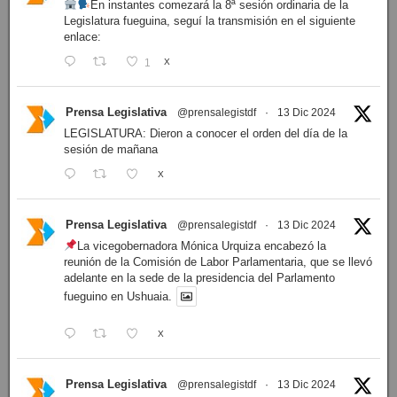
En instantes comezará la 8ª sesión ordinaria de la
Legislatura fueguina, seguí la transmisión en el siguiente
enlace:
1
X
Prensa Legislativa
@prensalegistdf
·
13 Dic 2024
LEGISLATURA: Dieron a conocer el orden del día de la
sesión de mañana
X
Prensa Legislativa
@prensalegistdf
·
13 Dic 2024
La vicegobernadora Mónica Urquiza encabezó la
reunión de la Comisión de Labor Parlamentaria, que se llevó
adelante en la sede de la presidencia del Parlamento
fueguino en Ushuaia.
X
Prensa Legislativa
@prensalegistdf
·
13 Dic 2024