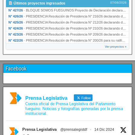
07/08/2026
Últimos proyectos ingresados
N° 427/26
·
BLOQUE SOMOS FUEGUINOS Proyecto de Declaración declarando de interés provincial PRESIDENCI…
N° 426/26
·
PRESIDENCIA Resolución de Presidencia N° 216/26 declarando de interés provincial la labor …
N° 425/26
·
PRESIDENCIA Resolución de Presidencia N° 212/26 declarando de interés provincial el “50° A…
N° 424/26
·
PRESIDENCIA Resolución de Presidencia Nº 210/26 declarando de interés provincial el proyec…
N° 423/26
·
PRESIDENCIA Resolución de Presidencia Nº 209/26 declarando de interés provincial la presen…
N° 422/26
·
PRESIDENCIA Resolución de Presidencia N° 200/26 para su ratificación.
Ver proyectos »
Facebook
Prensa Legislativa
Follow
Cuenta oficial de Prensa Legislativa del Parlamento
fueguino. Noticias y fotografías generadas por la prensa
institucional.
Prensa Legislativa
@prensalegistdf
·
14 Dic 2024