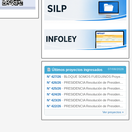
07/08/2026
Últimos proyectos ingresados
N° 427/26
·
BLOQUE SOMOS FUEGUINOS Proyecto de Declaración declarando de interés provincial PRESIDENCI…
N° 426/26
·
PRESIDENCIA Resolución de Presidencia N° 216/26 declarando de interés provincial la labor …
N° 425/26
·
PRESIDENCIA Resolución de Presidencia N° 212/26 declarando de interés provincial el “50° A…
N° 424/26
·
PRESIDENCIA Resolución de Presidencia Nº 210/26 declarando de interés provincial el proyec…
N° 423/26
·
PRESIDENCIA Resolución de Presidencia Nº 209/26 declarando de interés provincial la presen…
N° 422/26
·
PRESIDENCIA Resolución de Presidencia N° 200/26 para su ratificación.
Ver proyectos »