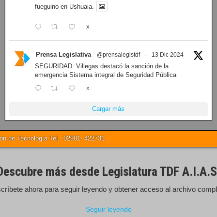
fueguino en Ushuaia.
X
Prensa Legislativa
@prensalegistdf
·
13 Dic 2024
SEGURIDAD: Villegas destacó la sanción de la
emergencia Sistema integral de Seguridad Pública
X
Cargar más
 de Tecnología Tel.: 02901- 422731
Descubre más desde Legislatura TDF A.I.A.S
críbete ahora para seguir leyendo y obtener acceso al archivo compl
Seguir leyendo