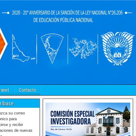
ranet
Contacto
ríbase
uzca su correo
ónico para
birse y recibir
caciones de nuevas