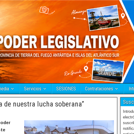
media
Servicios
SESIONES
Contrataciones
Int
Susc
 de nuestra lucha soberana”
Introd
electr
Poder
suscri
notifi
ste