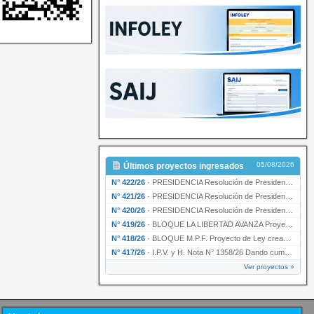
05/08/2026
Últimos proyectos ingresados
N° 422/26
·
PRESIDENCIA Resolución de Presidencia N° 200/26 para su ratificación.
N° 421/26
·
PRESIDENCIA Resolución de Presidencia N° 199/26 para su ratificación.
N° 420/26
·
PRESIDENCIA Resolución de Presidencia N° 198/26 para su ratificación.
N° 419/26
·
BLOQUE LA LIBERTAD AVANZA Proyecto de Ley declarando la esencialidad del servicio educativ…
N° 418/26
·
BLOQUE M.P.F. Proyecto de Ley creando el Ente Único Regulador de servicios públicos de la …
N° 417/26
·
I.P.V. y H. Nota N° 1358/26 Dando cumplimiento al artículo 29 de la Ley provincial N° 1399…
Ver proyectos »