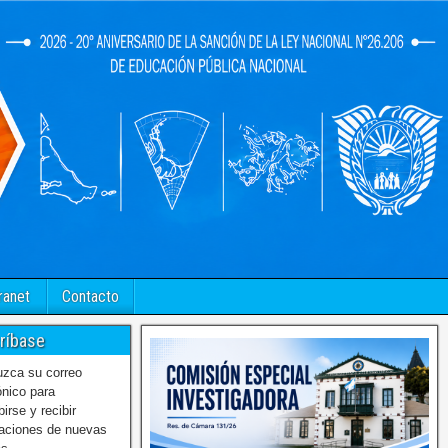
ranet
Contacto
ríbase
uzca su correo
ónico para
birse y recibir
caciones de nuevas