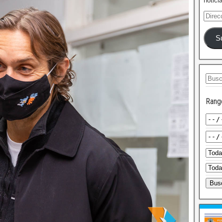
notici
S
Rang