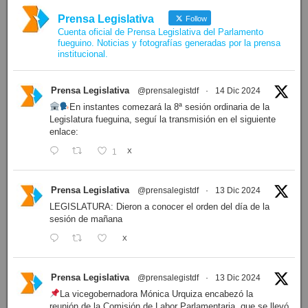
Prensa Legislativa
Follow
Cuenta oficial de Prensa Legislativa del Parlamento
fueguino. Noticias y fotografías generadas por la prensa
institucional.
Prensa Legislativa
@prensalegistdf
·
14 Dic 2024
En instantes comezará la 8ª sesión ordinaria de la
Legislatura fueguina, seguí la transmisión en el siguiente
enlace:
1
X
Prensa Legislativa
@prensalegistdf
·
13 Dic 2024
LEGISLATURA: Dieron a conocer el orden del día de la
sesión de mañana
X
Prensa Legislativa
@prensalegistdf
·
13 Dic 2024
La vicegobernadora Mónica Urquiza encabezó la
reunión de la Comisión de Labor Parlamentaria, que se llevó