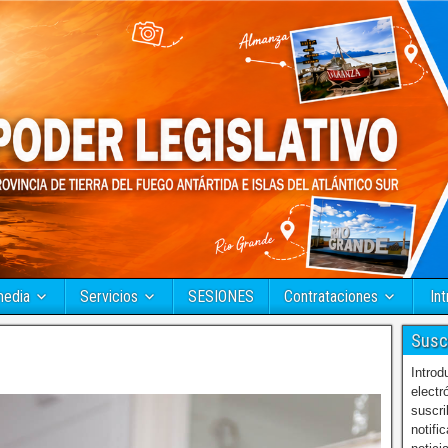
media
Servicios
SESIONES
Contrataciones
Int
Susc
Introd
electr
suscri
notifi