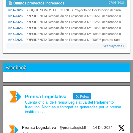
07/08/2026
Últimos proyectos ingresados
N° 427/26
·
BLOQUE SOMOS FUEGUINOS Proyecto de Declaración declarando de interés provincial PRESIDENCI…
N° 426/26
·
PRESIDENCIA Resolución de Presidencia N° 216/26 declarando de interés provincial la labor …
N° 425/26
·
PRESIDENCIA Resolución de Presidencia N° 212/26 declarando de interés provincial el “50° A…
N° 424/26
·
PRESIDENCIA Resolución de Presidencia Nº 210/26 declarando de interés provincial el proyec…
N° 423/26
·
PRESIDENCIA Resolución de Presidencia Nº 209/26 declarando de interés provincial la presen…
N° 422/26
·
PRESIDENCIA Resolución de Presidencia N° 200/26 para su ratificación.
Ver proyectos »
Facebook
Prensa Legislativa
Follow
Cuenta oficial de Prensa Legislativa del Parlamento
fueguino. Noticias y fotografías generadas por la prensa
institucional.
Prensa Legislativa
@prensalegistdf
·
14 Dic 2024