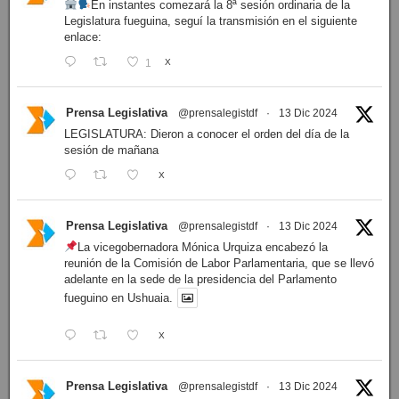
En instantes comezará la 8ª sesión ordinaria de la
Legislatura fueguina, seguí la transmisión en el siguiente
enlace:
1
X
Prensa Legislativa
@prensalegistdf
·
13 Dic 2024
LEGISLATURA: Dieron a conocer el orden del día de la
sesión de mañana
X
Prensa Legislativa
@prensalegistdf
·
13 Dic 2024
La vicegobernadora Mónica Urquiza encabezó la
reunión de la Comisión de Labor Parlamentaria, que se llevó
adelante en la sede de la presidencia del Parlamento
fueguino en Ushuaia.
X
Prensa Legislativa
@prensalegistdf
·
13 Dic 2024