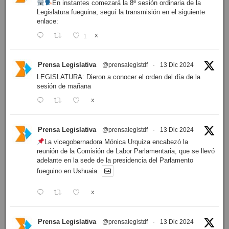
En instantes comezará la 8ª sesión ordinaria de la
Legislatura fueguina, seguí la transmisión en el siguiente
enlace:
1
X
Prensa Legislativa
@prensalegistdf
·
13 Dic 2024
LEGISLATURA: Dieron a conocer el orden del día de la
sesión de mañana
X
Prensa Legislativa
@prensalegistdf
·
13 Dic 2024
La vicegobernadora Mónica Urquiza encabezó la
reunión de la Comisión de Labor Parlamentaria, que se llevó
adelante en la sede de la presidencia del Parlamento
fueguino en Ushuaia.
X
Prensa Legislativa
@prensalegistdf
·
13 Dic 2024