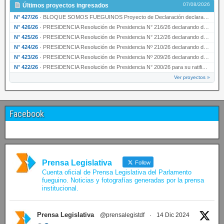
07/08/2026
Últimos proyectos ingresados
N° 427/26
·
BLOQUE SOMOS FUEGUINOS Proyecto de Declaración declarando de interés provincial PRESIDENCI…
N° 426/26
·
PRESIDENCIA Resolución de Presidencia N° 216/26 declarando de interés provincial la labor …
N° 425/26
·
PRESIDENCIA Resolución de Presidencia N° 212/26 declarando de interés provincial el “50° A…
N° 424/26
·
PRESIDENCIA Resolución de Presidencia Nº 210/26 declarando de interés provincial el proyec…
N° 423/26
·
PRESIDENCIA Resolución de Presidencia Nº 209/26 declarando de interés provincial la presen…
N° 422/26
·
PRESIDENCIA Resolución de Presidencia N° 200/26 para su ratificación.
Ver proyectos »
Facebook
Prensa Legislativa
Follow
Cuenta oficial de Prensa Legislativa del Parlamento
fueguino. Noticias y fotografías generadas por la prensa
institucional.
Prensa Legislativa
@prensalegistdf
·
14 Dic 2024