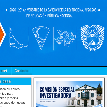
ranet
Contacto
ríbase
uzca su correo
ónico para
birse y recibir
caciones de nuevas