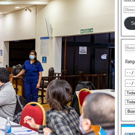
notici
S
Rang