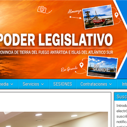
media
Servicios
SESIONES
Contrataciones
Int
Susc
Introd
electr
suscri
notifi