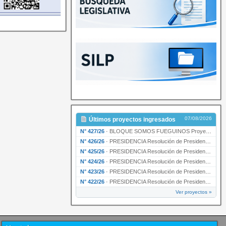
07/08/2026
Últimos proyectos ingresados
N° 427/26
·
BLOQUE SOMOS FUEGUINOS Proyecto de Declaración declarando de interés provincial PRESIDENCI…
N° 426/26
·
PRESIDENCIA Resolución de Presidencia N° 216/26 declarando de interés provincial la labor …
N° 425/26
·
PRESIDENCIA Resolución de Presidencia N° 212/26 declarando de interés provincial el “50° A…
N° 424/26
·
PRESIDENCIA Resolución de Presidencia Nº 210/26 declarando de interés provincial el proyec…
N° 423/26
·
PRESIDENCIA Resolución de Presidencia Nº 209/26 declarando de interés provincial la presen…
N° 422/26
·
PRESIDENCIA Resolución de Presidencia N° 200/26 para su ratificación.
Ver proyectos »