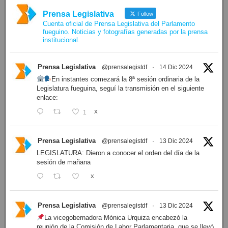
Prensa Legislativa
Follow
Cuenta oficial de Prensa Legislativa del Parlamento
fueguino. Noticias y fotografías generadas por la prensa
institucional.
Prensa Legislativa
@prensalegistdf
·
14 Dic 2024
En instantes comezará la 8ª sesión ordinaria de la
Legislatura fueguina, seguí la transmisión en el siguiente
enlace:
1
X
Prensa Legislativa
@prensalegistdf
·
13 Dic 2024
LEGISLATURA: Dieron a conocer el orden del día de la
sesión de mañana
X
Prensa Legislativa
@prensalegistdf
·
13 Dic 2024
La vicegobernadora Mónica Urquiza encabezó la
reunión de la Comisión de Labor Parlamentaria, que se llevó