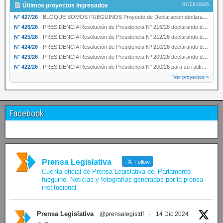
07/08/2026
Últimos proyectos ingresados
N° 427/26
·
BLOQUE SOMOS FUEGUINOS Proyecto de Declaración declarando de interés provincial PRESIDENCI…
N° 426/26
·
PRESIDENCIA Resolución de Presidencia N° 216/26 declarando de interés provincial la labor …
N° 425/26
·
PRESIDENCIA Resolución de Presidencia N° 212/26 declarando de interés provincial el “50° A…
N° 424/26
·
PRESIDENCIA Resolución de Presidencia Nº 210/26 declarando de interés provincial el proyec…
N° 423/26
·
PRESIDENCIA Resolución de Presidencia Nº 209/26 declarando de interés provincial la presen…
N° 422/26
·
PRESIDENCIA Resolución de Presidencia N° 200/26 para su ratificación.
Ver proyectos »
Facebook
Prensa Legislativa
Follow
Cuenta oficial de Prensa Legislativa del Parlamento
fueguino. Noticias y fotografías generadas por la prensa
institucional.
Prensa Legislativa
@prensalegistdf
·
14 Dic 2024