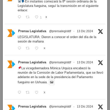
En instantes comezará la 8ª sesión ordinaria de la
Legislatura fueguina, seguí la transmisión en el siguiente
enlace:
1
X
Prensa Legislativa
@prensalegistdf
·
13 Dic 2024
LEGISLATURA: Dieron a conocer el orden del día de la
sesión de mañana
X
Prensa Legislativa
@prensalegistdf
·
13 Dic 2024
La vicegobernadora Mónica Urquiza encabezó la
reunión de la Comisión de Labor Parlamentaria, que se llevó
adelante en la sede de la presidencia del Parlamento
fueguino en Ushuaia.
X
Prensa Legislativa
@prensalegistdf
·
13 Dic 2024