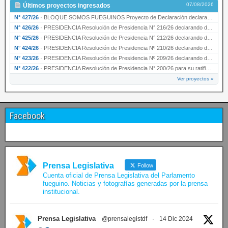
07/08/2026
Últimos proyectos ingresados
N° 427/26
·
BLOQUE SOMOS FUEGUINOS Proyecto de Declaración declarando de interés provincial PRESIDENCI…
N° 426/26
·
PRESIDENCIA Resolución de Presidencia N° 216/26 declarando de interés provincial la labor …
N° 425/26
·
PRESIDENCIA Resolución de Presidencia N° 212/26 declarando de interés provincial el “50° A…
N° 424/26
·
PRESIDENCIA Resolución de Presidencia Nº 210/26 declarando de interés provincial el proyec…
N° 423/26
·
PRESIDENCIA Resolución de Presidencia Nº 209/26 declarando de interés provincial la presen…
N° 422/26
·
PRESIDENCIA Resolución de Presidencia N° 200/26 para su ratificación.
Ver proyectos »
Facebook
Prensa Legislativa
Follow
Cuenta oficial de Prensa Legislativa del Parlamento
fueguino. Noticias y fotografías generadas por la prensa
institucional.
Prensa Legislativa
@prensalegistdf
·
14 Dic 2024