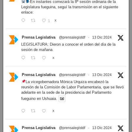
En instantes comezará la 8ª sesión ordinaria de la
Legislatura fueguina, seguí la transmisión en el siguiente
enlace:
1
X
Prensa Legislativa
@prensalegistdf
·
13 Dic 2024
LEGISLATURA: Dieron a conocer el orden del día de la
sesión de mañana
X
Prensa Legislativa
@prensalegistdf
·
13 Dic 2024
La vicegobernadora Mónica Urquiza encabezó la
reunión de la Comisión de Labor Parlamentaria, que se llevó
adelante en la sede de la presidencia del Parlamento
fueguino en Ushuaia.
X
Prensa Legislativa
@prensalegistdf
·
13 Dic 2024