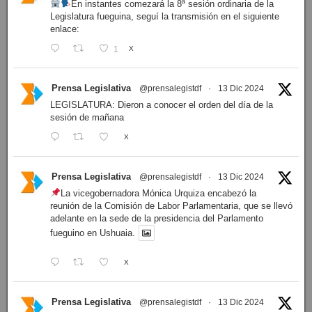
En instantes comezará la 8ª sesión ordinaria de la
Legislatura fueguina, seguí la transmisión en el siguiente
enlace:
1
X
Prensa Legislativa
@prensalegistdf
·
13 Dic 2024
LEGISLATURA: Dieron a conocer el orden del día de la
sesión de mañana
X
Prensa Legislativa
@prensalegistdf
·
13 Dic 2024
La vicegobernadora Mónica Urquiza encabezó la
reunión de la Comisión de Labor Parlamentaria, que se llevó
adelante en la sede de la presidencia del Parlamento
fueguino en Ushuaia.
X
Prensa Legislativa
@prensalegistdf
·
13 Dic 2024