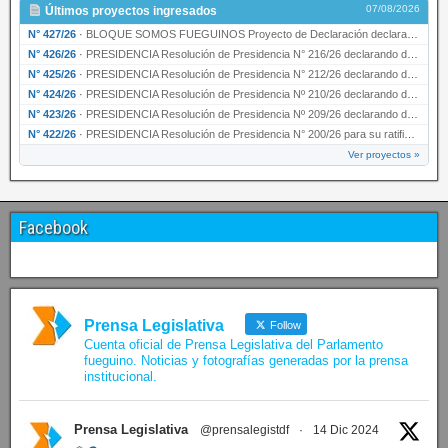
07/08/2026
Últimos proyectos ingresados
N° 427/26
·
BLOQUE SOMOS FUEGUINOS Proyecto de Declaración declarando de interés provincial PRESIDENCI…
N° 426/26
·
PRESIDENCIA Resolución de Presidencia N° 216/26 declarando de interés provincial la labor …
N° 425/26
·
PRESIDENCIA Resolución de Presidencia N° 212/26 declarando de interés provincial el “50° A…
N° 424/26
·
PRESIDENCIA Resolución de Presidencia Nº 210/26 declarando de interés provincial el proyec…
N° 423/26
·
PRESIDENCIA Resolución de Presidencia Nº 209/26 declarando de interés provincial la presen…
N° 422/26
·
PRESIDENCIA Resolución de Presidencia N° 200/26 para su ratificación.
Ver proyectos »
Facebook
Prensa Legislativa
Follow
Cuenta oficial de Prensa Legislativa del Parlamento
fueguino. Noticias y fotografías generadas por la prensa
institucional.
Prensa Legislativa
@prensalegistdf
·
14 Dic 2024