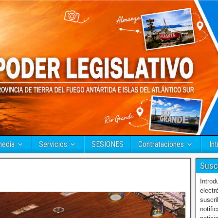
media
Servicios
SESIONES
Contrataciones
Int
Susc
Introd
electr
suscri
notifi