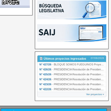
07/08/2026
Últimos proyectos ingresados
N° 427/26
·
BLOQUE SOMOS FUEGUINOS Proyecto de Declaración declarando de interés provincial PRESIDENCI…
N° 426/26
·
PRESIDENCIA Resolución de Presidencia N° 216/26 declarando de interés provincial la labor …
N° 425/26
·
PRESIDENCIA Resolución de Presidencia N° 212/26 declarando de interés provincial el “50° A…
N° 424/26
·
PRESIDENCIA Resolución de Presidencia Nº 210/26 declarando de interés provincial el proyec…
N° 423/26
·
PRESIDENCIA Resolución de Presidencia Nº 209/26 declarando de interés provincial la presen…
N° 422/26
·
PRESIDENCIA Resolución de Presidencia N° 200/26 para su ratificación.
Ver proyectos »