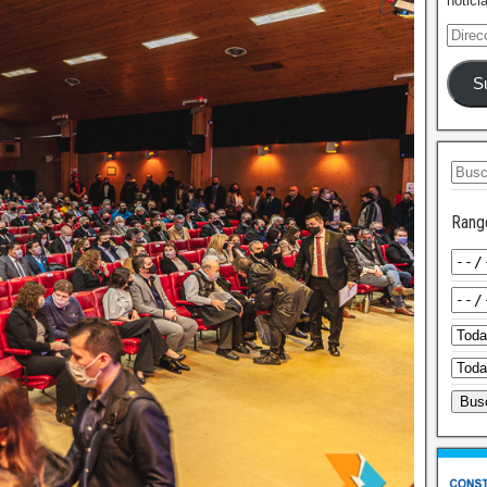
notici
S
Rang