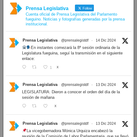
Prensa Legislativa
Follow
Cuenta oficial de Prensa Legislativa del Parlamento
fueguino. Noticias y fotografías generadas por la prensa
institucional.
Prensa Legislativa
@prensalegistdf
·
14 Dic 2024
En instantes comezará la 8ª sesión ordinaria de la
Legislatura fueguina, seguí la transmisión en el siguiente
enlace:
1
X
Prensa Legislativa
@prensalegistdf
·
13 Dic 2024
LEGISLATURA: Dieron a conocer el orden del día de la
sesión de mañana
X
Prensa Legislativa
@prensalegistdf
·
13 Dic 2024
La vicegobernadora Mónica Urquiza encabezó la
reunión de la Comisión de Labor Parlamentaria, que se llevó