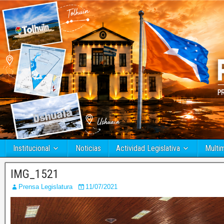
Institucional
Noticias
Actividad Legislativa
Multi
IMG_1521
Prensa Legislatura
11/07/2021