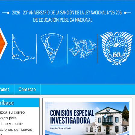
ranet
Contacto
ríbase
uzca su correo
ónico para
birse y recibir
caciones de nuevas