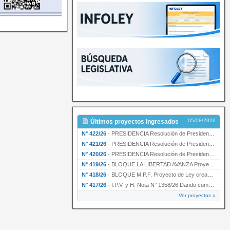
05/08/2026
Últimos proyectos ingresados
N° 422/26
·
PRESIDENCIA Resolución de Presidencia N° 200/26 para su ratificación.
N° 421/26
·
PRESIDENCIA Resolución de Presidencia N° 199/26 para su ratificación.
N° 420/26
·
PRESIDENCIA Resolución de Presidencia N° 198/26 para su ratificación.
N° 419/26
·
BLOQUE LA LIBERTAD AVANZA Proyecto de Ley declarando la esencialidad del servicio educativ…
N° 418/26
·
BLOQUE M.P.F. Proyecto de Ley creando el Ente Único Regulador de servicios públicos de la …
N° 417/26
·
I.P.V. y H. Nota N° 1358/26 Dando cumplimiento al artículo 29 de la Ley provincial N° 1399…
Ver proyectos »