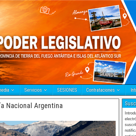
media
Servicios
SESIONES
Contrataciones
Int
Susc
a Nacional Argentina
Introd
electr
suscri
notifi