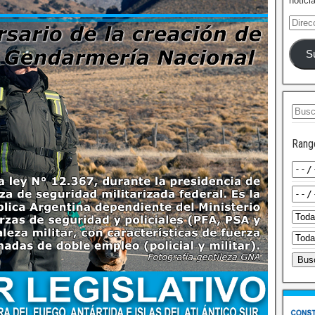
notici
S
Rang