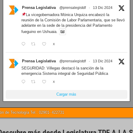
Prensa Legislativa
@prensalegistdf
·
13 Dic 2024
La vicegobernadora Mónica Urquiza encabezó la
reunión de la Comisión de Labor Parlamentaria, que se llevó
adelante en la sede de la presidencia del Parlamento
fueguino en Ushuaia.
X
Prensa Legislativa
@prensalegistdf
·
13 Dic 2024
SEGURIDAD: Villegas destacó la sanción de la
emergencia Sistema integral de Seguridad Pública
X
Cargar más
 de Tecnología Tel.: 02901- 422731
Descubre más desde Legislatura TDF A.I.A.S