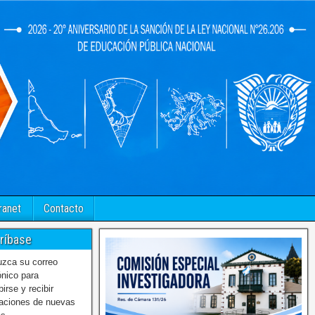
ranet
Contacto
ríbase
uzca su correo
ónico para
birse y recibir
caciones de nuevas