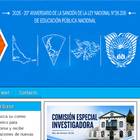
ranet
Contacto
ríbase
uzca su correo
ónico para
birse y recibir
caciones de nuevas