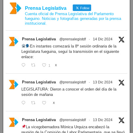
Prensa Legislativa
Follow
Cuenta oficial de Prensa Legislativa del Parlamento
fueguino. Noticias y fotografías generadas por la prensa
institucional.
Prensa Legislativa
@prensalegistdf
·
14 Dic 2024
En instantes comezará la 8ª sesión ordinaria de la
Legislatura fueguina, seguí la transmisión en el siguiente
enlace:
1
X
Prensa Legislativa
@prensalegistdf
·
13 Dic 2024
LEGISLATURA: Dieron a conocer el orden del día de la
sesión de mañana
X
Prensa Legislativa
@prensalegistdf
·
13 Dic 2024
La vicegobernadora Mónica Urquiza encabezó la
reunión de la Comisión de Labor Parlamentaria, que se llevó