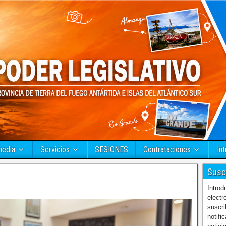
media
Servicios
SESIONES
Contrataciones
Int
Susc
Introd
electr
suscri
notifi