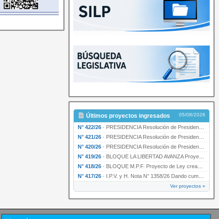
05/08/2026
Últimos proyectos ingresados
N° 422/26
·
PRESIDENCIA Resolución de Presidencia N° 200/26 para su ratificación.
N° 421/26
·
PRESIDENCIA Resolución de Presidencia N° 199/26 para su ratificación.
N° 420/26
·
PRESIDENCIA Resolución de Presidencia N° 198/26 para su ratificación.
N° 419/26
·
BLOQUE LA LIBERTAD AVANZA Proyecto de Ley declarando la esencialidad del servicio educativ…
N° 418/26
·
BLOQUE M.P.F. Proyecto de Ley creando el Ente Único Regulador de servicios públicos de la …
N° 417/26
·
I.P.V. y H. Nota N° 1358/26 Dando cumplimiento al artículo 29 de la Ley provincial N° 1399…
Ver proyectos »