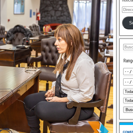
notici
S
Rang