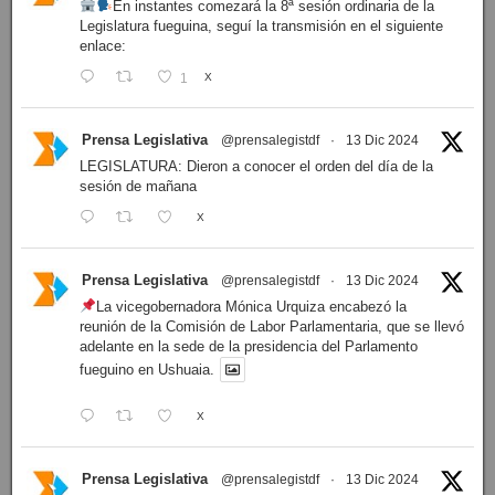
En instantes comezará la 8ª sesión ordinaria de la
Legislatura fueguina, seguí la transmisión en el siguiente
enlace:
1
X
Prensa Legislativa
@prensalegistdf
·
13 Dic 2024
LEGISLATURA: Dieron a conocer el orden del día de la
sesión de mañana
X
Prensa Legislativa
@prensalegistdf
·
13 Dic 2024
La vicegobernadora Mónica Urquiza encabezó la
reunión de la Comisión de Labor Parlamentaria, que se llevó
adelante en la sede de la presidencia del Parlamento
fueguino en Ushuaia.
X
Prensa Legislativa
@prensalegistdf
·
13 Dic 2024