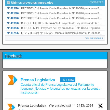
05/08/2026
Últimos proyectos ingresados
N° 422/26
·
PRESIDENCIA Resolución de Presidencia N° 200/26 para su ratificación.
N° 421/26
·
PRESIDENCIA Resolución de Presidencia N° 199/26 para su ratificación.
N° 420/26
·
PRESIDENCIA Resolución de Presidencia N° 198/26 para su ratificación.
N° 419/26
·
BLOQUE LA LIBERTAD AVANZA Proyecto de Ley declarando la esencialidad del servicio educativ…
N° 418/26
·
BLOQUE M.P.F. Proyecto de Ley creando el Ente Único Regulador de servicios públicos de la …
N° 417/26
·
I.P.V. y H. Nota N° 1358/26 Dando cumplimiento al artículo 29 de la Ley provincial N° 1399…
Ver proyectos »
Facebook
Prensa Legislativa
Follow
Cuenta oficial de Prensa Legislativa del Parlamento
fueguino. Noticias y fotografías generadas por la prensa
institucional.
Prensa Legislativa
@prensalegistdf
·
14 Dic 2024