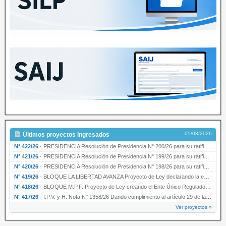
05/08/2026
Últimos proyectos ingresados
N° 422/26
·
PRESIDENCIA Resolución de Presidencia N° 200/26 para su ratificación.
N° 421/26
·
PRESIDENCIA Resolución de Presidencia N° 199/26 para su ratificación.
N° 420/26
·
PRESIDENCIA Resolución de Presidencia N° 198/26 para su ratificación.
N° 419/26
·
BLOQUE LA LIBERTAD AVANZA Proyecto de Ley declarando la esencialidad del servicio educativ…
N° 418/26
·
BLOQUE M.P.F. Proyecto de Ley creando el Ente Único Regulador de servicios públicos de la …
N° 417/26
·
I.P.V. y H. Nota N° 1358/26 Dando cumplimiento al artículo 29 de la Ley provincial N° 1399…
Ver proyectos »