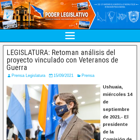
LEGISLATURA: Retoman análisis del
proyecto vinculado con Veteranos de
Guerra
Prensa Legislatura
15/09/2021
Prensa
Ushuaia,
miércoles 14
de
septiembre
de 2021.- El
presidente
de la
Comisión de