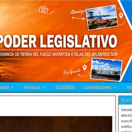
media
Servicios
SESIONES
Contrataciones
Int
Susc
Introd
electr
suscri
notifi