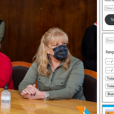
notici
S
Rang