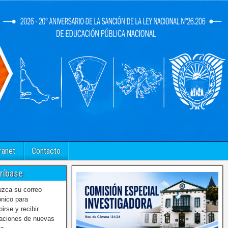
ranet
Contacto
ríbase
uzca su correo
ónico para
birse y recibir
caciones de nuevas