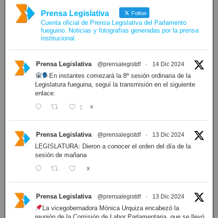
Prensa Legislativa
Follow
Cuenta oficial de Prensa Legislativa del Parlamento
fueguino. Noticias y fotografías generadas por la prensa
institucional.
Prensa Legislativa
@prensalegistdf
·
14 Dic 2024
En instantes comezará la 8ª sesión ordinaria de la
Legislatura fueguina, seguí la transmisión en el siguiente
enlace:
1
X
Prensa Legislativa
@prensalegistdf
·
13 Dic 2024
LEGISLATURA: Dieron a conocer el orden del día de la
sesión de mañana
X
Prensa Legislativa
@prensalegistdf
·
13 Dic 2024
La vicegobernadora Mónica Urquiza encabezó la
reunión de la Comisión de Labor Parlamentaria, que se llevó