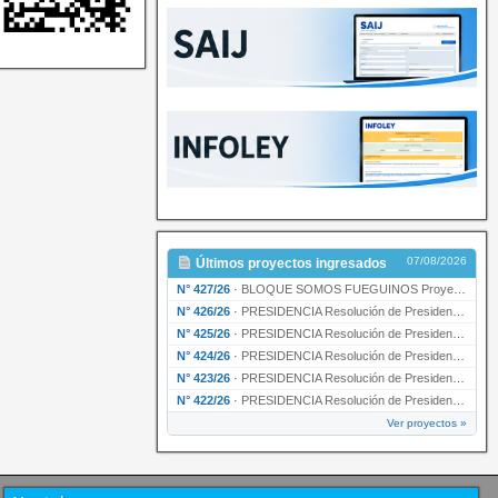
07/08/2026
Últimos proyectos ingresados
N° 427/26
·
BLOQUE SOMOS FUEGUINOS Proyecto de Declaración declarando de interés provincial PRESIDENCI…
N° 426/26
·
PRESIDENCIA Resolución de Presidencia N° 216/26 declarando de interés provincial la labor …
N° 425/26
·
PRESIDENCIA Resolución de Presidencia N° 212/26 declarando de interés provincial el “50° A…
N° 424/26
·
PRESIDENCIA Resolución de Presidencia Nº 210/26 declarando de interés provincial el proyec…
N° 423/26
·
PRESIDENCIA Resolución de Presidencia Nº 209/26 declarando de interés provincial la presen…
N° 422/26
·
PRESIDENCIA Resolución de Presidencia N° 200/26 para su ratificación.
Ver proyectos »