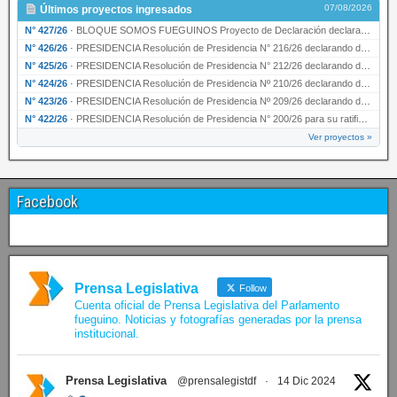
07/08/2026
Últimos proyectos ingresados
N° 427/26
·
BLOQUE SOMOS FUEGUINOS Proyecto de Declaración declarando de interés provincial PRESIDENCI…
N° 426/26
·
PRESIDENCIA Resolución de Presidencia N° 216/26 declarando de interés provincial la labor …
N° 425/26
·
PRESIDENCIA Resolución de Presidencia N° 212/26 declarando de interés provincial el “50° A…
N° 424/26
·
PRESIDENCIA Resolución de Presidencia Nº 210/26 declarando de interés provincial el proyec…
N° 423/26
·
PRESIDENCIA Resolución de Presidencia Nº 209/26 declarando de interés provincial la presen…
N° 422/26
·
PRESIDENCIA Resolución de Presidencia N° 200/26 para su ratificación.
Ver proyectos »
Facebook
Prensa Legislativa
Follow
Cuenta oficial de Prensa Legislativa del Parlamento
fueguino. Noticias y fotografías generadas por la prensa
institucional.
Prensa Legislativa
@prensalegistdf
·
14 Dic 2024