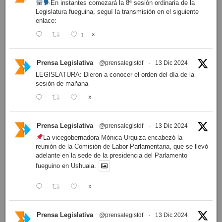
En instantes comezará la 8ª sesión ordinaria de la
Legislatura fueguina, seguí la transmisión en el siguiente
enlace:
1
X
Prensa Legislativa
@prensalegistdf
·
13 Dic 2024
LEGISLATURA: Dieron a conocer el orden del día de la
sesión de mañana
X
Prensa Legislativa
@prensalegistdf
·
13 Dic 2024
La vicegobernadora Mónica Urquiza encabezó la
reunión de la Comisión de Labor Parlamentaria, que se llevó
adelante en la sede de la presidencia del Parlamento
fueguino en Ushuaia.
X
Prensa Legislativa
@prensalegistdf
·
13 Dic 2024