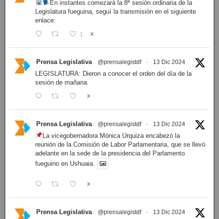
En instantes comezará la 8ª sesión ordinaria de la
Legislatura fueguina, seguí la transmisión en el siguiente
enlace:
1
X
Prensa Legislativa
@prensalegistdf
·
13 Dic 2024
LEGISLATURA: Dieron a conocer el orden del día de la
sesión de mañana
X
Prensa Legislativa
@prensalegistdf
·
13 Dic 2024
La vicegobernadora Mónica Urquiza encabezó la
reunión de la Comisión de Labor Parlamentaria, que se llevó
adelante en la sede de la presidencia del Parlamento
fueguino en Ushuaia.
X
Prensa Legislativa
@prensalegistdf
·
13 Dic 2024