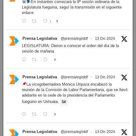
En instantes comezará la 8ª sesión ordinaria de la
Legislatura fueguina, seguí la transmisión en el siguiente
enlace:
1
X
Prensa Legislativa
@prensalegistdf
·
13 Dic 2024
LEGISLATURA: Dieron a conocer el orden del día de la
sesión de mañana
X
Prensa Legislativa
@prensalegistdf
·
13 Dic 2024
La vicegobernadora Mónica Urquiza encabezó la
reunión de la Comisión de Labor Parlamentaria, que se llevó
adelante en la sede de la presidencia del Parlamento
fueguino en Ushuaia.
X
Prensa Legislativa
@prensalegistdf
·
13 Dic 2024