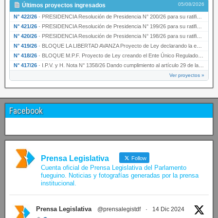
05/08/2026
Últimos proyectos ingresados
N° 422/26
·
PRESIDENCIA Resolución de Presidencia N° 200/26 para su ratificación.
N° 421/26
·
PRESIDENCIA Resolución de Presidencia N° 199/26 para su ratificación.
N° 420/26
·
PRESIDENCIA Resolución de Presidencia N° 198/26 para su ratificación.
N° 419/26
·
BLOQUE LA LIBERTAD AVANZA Proyecto de Ley declarando la esencialidad del servicio educativ…
N° 418/26
·
BLOQUE M.P.F. Proyecto de Ley creando el Ente Único Regulador de servicios públicos de la …
N° 417/26
·
I.P.V. y H. Nota N° 1358/26 Dando cumplimiento al artículo 29 de la Ley provincial N° 1399…
Ver proyectos »
Facebook
Prensa Legislativa
Follow
Cuenta oficial de Prensa Legislativa del Parlamento
fueguino. Noticias y fotografías generadas por la prensa
institucional.
Prensa Legislativa
@prensalegistdf
·
14 Dic 2024