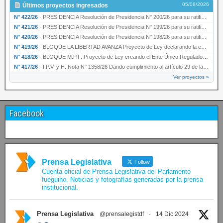
05/08/2026
Últimos proyectos ingresados
N° 422/26
·
PRESIDENCIA Resolución de Presidencia N° 200/26 para su ratificación.
N° 421/26
·
PRESIDENCIA Resolución de Presidencia N° 199/26 para su ratificación.
N° 420/26
·
PRESIDENCIA Resolución de Presidencia N° 198/26 para su ratificación.
N° 419/26
·
BLOQUE LA LIBERTAD AVANZA Proyecto de Ley declarando la esencialidad del servicio educativ…
N° 418/26
·
BLOQUE M.P.F. Proyecto de Ley creando el Ente Único Regulador de servicios públicos de la …
N° 417/26
·
I.P.V. y H. Nota N° 1358/26 Dando cumplimiento al artículo 29 de la Ley provincial N° 1399…
Ver proyectos »
Facebook
Prensa Legislativa
Follow
Cuenta oficial de Prensa Legislativa del Parlamento
fueguino. Noticias y fotografías generadas por la prensa
institucional.
Prensa Legislativa
@prensalegistdf
·
14 Dic 2024