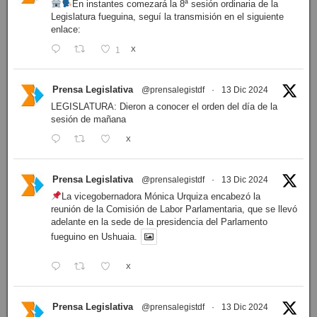
En instantes comezará la 8ª sesión ordinaria de la
Legislatura fueguina, seguí la transmisión en el siguiente
enlace:
1
X
Prensa Legislativa
@prensalegistdf
·
13 Dic 2024
LEGISLATURA: Dieron a conocer el orden del día de la
sesión de mañana
X
Prensa Legislativa
@prensalegistdf
·
13 Dic 2024
La vicegobernadora Mónica Urquiza encabezó la
reunión de la Comisión de Labor Parlamentaria, que se llevó
adelante en la sede de la presidencia del Parlamento
fueguino en Ushuaia.
X
Prensa Legislativa
@prensalegistdf
·
13 Dic 2024