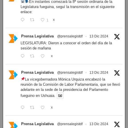
En instantes comezará la 8ª sesión ordinaria de la
Legislatura fueguina, seguí la transmisión en el siguiente
enlace:
1
X
Prensa Legislativa
@prensalegistdf
·
13 Dic 2024
LEGISLATURA: Dieron a conocer el orden del día de la
sesión de mañana
X
Prensa Legislativa
@prensalegistdf
·
13 Dic 2024
La vicegobernadora Mónica Urquiza encabezó la
reunión de la Comisión de Labor Parlamentaria, que se llevó
adelante en la sede de la presidencia del Parlamento
fueguino en Ushuaia.
X
Prensa Legislativa
@prensalegistdf
·
13 Dic 2024