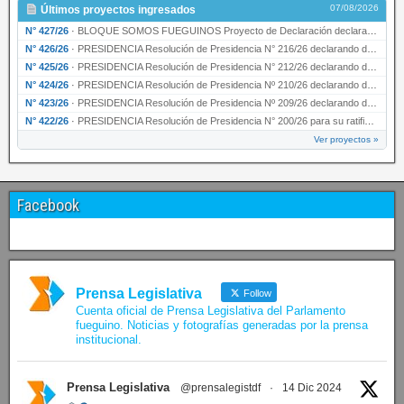
07/08/2026
Últimos proyectos ingresados
N° 427/26
·
BLOQUE SOMOS FUEGUINOS Proyecto de Declaración declarando de interés provincial PRESIDENCI…
N° 426/26
·
PRESIDENCIA Resolución de Presidencia N° 216/26 declarando de interés provincial la labor …
N° 425/26
·
PRESIDENCIA Resolución de Presidencia N° 212/26 declarando de interés provincial el “50° A…
N° 424/26
·
PRESIDENCIA Resolución de Presidencia Nº 210/26 declarando de interés provincial el proyec…
N° 423/26
·
PRESIDENCIA Resolución de Presidencia Nº 209/26 declarando de interés provincial la presen…
N° 422/26
·
PRESIDENCIA Resolución de Presidencia N° 200/26 para su ratificación.
Ver proyectos »
Facebook
Prensa Legislativa
Follow
Cuenta oficial de Prensa Legislativa del Parlamento
fueguino. Noticias y fotografías generadas por la prensa
institucional.
Prensa Legislativa
@prensalegistdf
·
14 Dic 2024