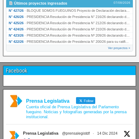
07/08/2026
Últimos proyectos ingresados
N° 427/26
·
BLOQUE SOMOS FUEGUINOS Proyecto de Declaración declarando de interés provincial PRESIDENCI…
N° 426/26
·
PRESIDENCIA Resolución de Presidencia N° 216/26 declarando de interés provincial la labor …
N° 425/26
·
PRESIDENCIA Resolución de Presidencia N° 212/26 declarando de interés provincial el “50° A…
N° 424/26
·
PRESIDENCIA Resolución de Presidencia Nº 210/26 declarando de interés provincial el proyec…
N° 423/26
·
PRESIDENCIA Resolución de Presidencia Nº 209/26 declarando de interés provincial la presen…
N° 422/26
·
PRESIDENCIA Resolución de Presidencia N° 200/26 para su ratificación.
Ver proyectos »
Facebook
Prensa Legislativa
Follow
Cuenta oficial de Prensa Legislativa del Parlamento
fueguino. Noticias y fotografías generadas por la prensa
institucional.
Prensa Legislativa
@prensalegistdf
·
14 Dic 2024