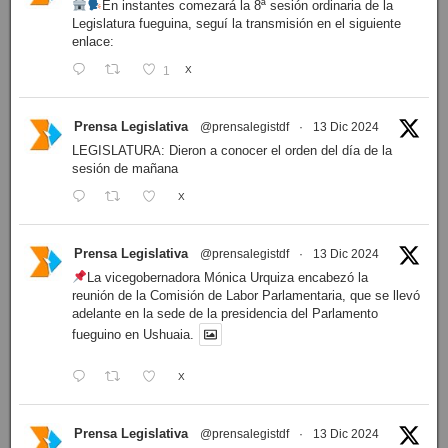
En instantes comezará la 8ª sesión ordinaria de la
Legislatura fueguina, seguí la transmisión en el siguiente
enlace:
1
X
Prensa Legislativa
@prensalegistdf
·
13 Dic 2024
LEGISLATURA: Dieron a conocer el orden del día de la
sesión de mañana
X
Prensa Legislativa
@prensalegistdf
·
13 Dic 2024
La vicegobernadora Mónica Urquiza encabezó la
reunión de la Comisión de Labor Parlamentaria, que se llevó
adelante en la sede de la presidencia del Parlamento
fueguino en Ushuaia.
X
Prensa Legislativa
@prensalegistdf
·
13 Dic 2024