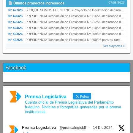
07/08/2026
Últimos proyectos ingresados
N° 427/26
·
BLOQUE SOMOS FUEGUINOS Proyecto de Declaración declarando de interés provincial PRESIDENCI…
N° 426/26
·
PRESIDENCIA Resolución de Presidencia N° 216/26 declarando de interés provincial la labor …
N° 425/26
·
PRESIDENCIA Resolución de Presidencia N° 212/26 declarando de interés provincial el “50° A…
N° 424/26
·
PRESIDENCIA Resolución de Presidencia Nº 210/26 declarando de interés provincial el proyec…
N° 423/26
·
PRESIDENCIA Resolución de Presidencia Nº 209/26 declarando de interés provincial la presen…
N° 422/26
·
PRESIDENCIA Resolución de Presidencia N° 200/26 para su ratificación.
Ver proyectos »
Facebook
Prensa Legislativa
Follow
Cuenta oficial de Prensa Legislativa del Parlamento
fueguino. Noticias y fotografías generadas por la prensa
institucional.
Prensa Legislativa
@prensalegistdf
·
14 Dic 2024