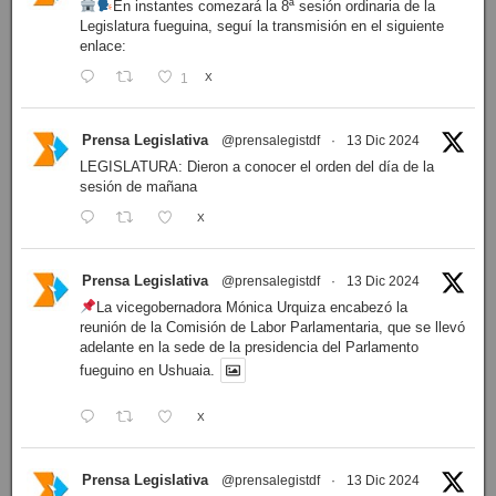
En instantes comezará la 8ª sesión ordinaria de la
Legislatura fueguina, seguí la transmisión en el siguiente
enlace:
1
X
Prensa Legislativa
@prensalegistdf
·
13 Dic 2024
LEGISLATURA: Dieron a conocer el orden del día de la
sesión de mañana
X
Prensa Legislativa
@prensalegistdf
·
13 Dic 2024
La vicegobernadora Mónica Urquiza encabezó la
reunión de la Comisión de Labor Parlamentaria, que se llevó
adelante en la sede de la presidencia del Parlamento
fueguino en Ushuaia.
X
Prensa Legislativa
@prensalegistdf
·
13 Dic 2024