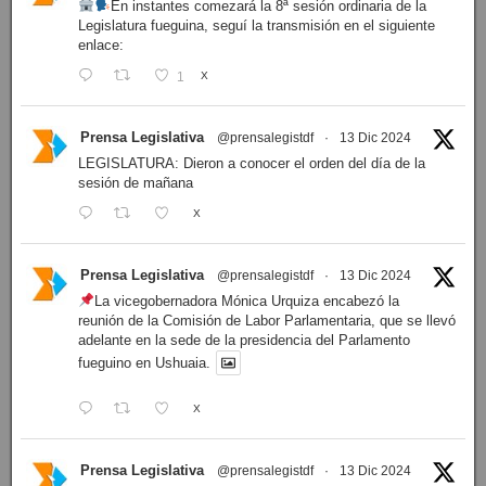
En instantes comezará la 8ª sesión ordinaria de la
Legislatura fueguina, seguí la transmisión en el siguiente
enlace:
1
X
Prensa Legislativa
@prensalegistdf
·
13 Dic 2024
LEGISLATURA: Dieron a conocer el orden del día de la
sesión de mañana
X
Prensa Legislativa
@prensalegistdf
·
13 Dic 2024
La vicegobernadora Mónica Urquiza encabezó la
reunión de la Comisión de Labor Parlamentaria, que se llevó
adelante en la sede de la presidencia del Parlamento
fueguino en Ushuaia.
X
Prensa Legislativa
@prensalegistdf
·
13 Dic 2024