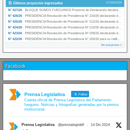
07/08/2026
Últimos proyectos ingresados
N° 427/26
·
BLOQUE SOMOS FUEGUINOS Proyecto de Declaración declarando de interés provincial PRESIDENCI…
N° 426/26
·
PRESIDENCIA Resolución de Presidencia N° 216/26 declarando de interés provincial la labor …
N° 425/26
·
PRESIDENCIA Resolución de Presidencia N° 212/26 declarando de interés provincial el “50° A…
N° 424/26
·
PRESIDENCIA Resolución de Presidencia Nº 210/26 declarando de interés provincial el proyec…
N° 423/26
·
PRESIDENCIA Resolución de Presidencia Nº 209/26 declarando de interés provincial la presen…
N° 422/26
·
PRESIDENCIA Resolución de Presidencia N° 200/26 para su ratificación.
Ver proyectos »
Facebook
Prensa Legislativa
Follow
Cuenta oficial de Prensa Legislativa del Parlamento
fueguino. Noticias y fotografías generadas por la prensa
institucional.
Prensa Legislativa
@prensalegistdf
·
14 Dic 2024