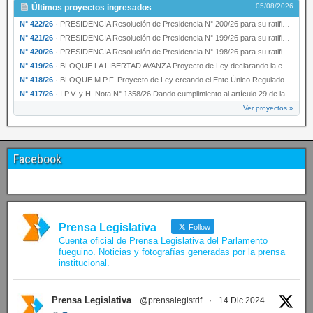
05/08/2026
Últimos proyectos ingresados
N° 422/26
·
PRESIDENCIA Resolución de Presidencia N° 200/26 para su ratificación.
N° 421/26
·
PRESIDENCIA Resolución de Presidencia N° 199/26 para su ratificación.
N° 420/26
·
PRESIDENCIA Resolución de Presidencia N° 198/26 para su ratificación.
N° 419/26
·
BLOQUE LA LIBERTAD AVANZA Proyecto de Ley declarando la esencialidad del servicio educativ…
N° 418/26
·
BLOQUE M.P.F. Proyecto de Ley creando el Ente Único Regulador de servicios públicos de la …
N° 417/26
·
I.P.V. y H. Nota N° 1358/26 Dando cumplimiento al artículo 29 de la Ley provincial N° 1399…
Ver proyectos »
Facebook
Prensa Legislativa
Follow
Cuenta oficial de Prensa Legislativa del Parlamento
fueguino. Noticias y fotografías generadas por la prensa
institucional.
Prensa Legislativa
@prensalegistdf
·
14 Dic 2024