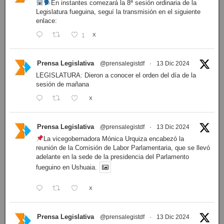
En instantes comezará la 8ª sesión ordinaria de la
Legislatura fueguina, seguí la transmisión en el siguiente
enlace:
1
X
Prensa Legislativa
@prensalegistdf
·
13 Dic 2024
LEGISLATURA: Dieron a conocer el orden del día de la
sesión de mañana
X
Prensa Legislativa
@prensalegistdf
·
13 Dic 2024
La vicegobernadora Mónica Urquiza encabezó la
reunión de la Comisión de Labor Parlamentaria, que se llevó
adelante en la sede de la presidencia del Parlamento
fueguino en Ushuaia.
X
Prensa Legislativa
@prensalegistdf
·
13 Dic 2024