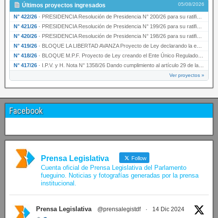
05/08/2026
Últimos proyectos ingresados
N° 422/26
·
PRESIDENCIA Resolución de Presidencia N° 200/26 para su ratificación.
N° 421/26
·
PRESIDENCIA Resolución de Presidencia N° 199/26 para su ratificación.
N° 420/26
·
PRESIDENCIA Resolución de Presidencia N° 198/26 para su ratificación.
N° 419/26
·
BLOQUE LA LIBERTAD AVANZA Proyecto de Ley declarando la esencialidad del servicio educativ…
N° 418/26
·
BLOQUE M.P.F. Proyecto de Ley creando el Ente Único Regulador de servicios públicos de la …
N° 417/26
·
I.P.V. y H. Nota N° 1358/26 Dando cumplimiento al artículo 29 de la Ley provincial N° 1399…
Ver proyectos »
Facebook
Prensa Legislativa
Follow
Cuenta oficial de Prensa Legislativa del Parlamento
fueguino. Noticias y fotografías generadas por la prensa
institucional.
Prensa Legislativa
@prensalegistdf
·
14 Dic 2024