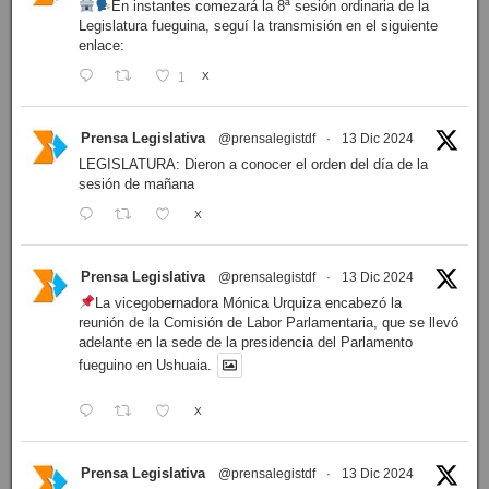
En instantes comezará la 8ª sesión ordinaria de la
Legislatura fueguina, seguí la transmisión en el siguiente
enlace:
1
X
Prensa Legislativa
@prensalegistdf
·
13 Dic 2024
LEGISLATURA: Dieron a conocer el orden del día de la
sesión de mañana
X
Prensa Legislativa
@prensalegistdf
·
13 Dic 2024
La vicegobernadora Mónica Urquiza encabezó la
reunión de la Comisión de Labor Parlamentaria, que se llevó
adelante en la sede de la presidencia del Parlamento
fueguino en Ushuaia.
X
Prensa Legislativa
@prensalegistdf
·
13 Dic 2024