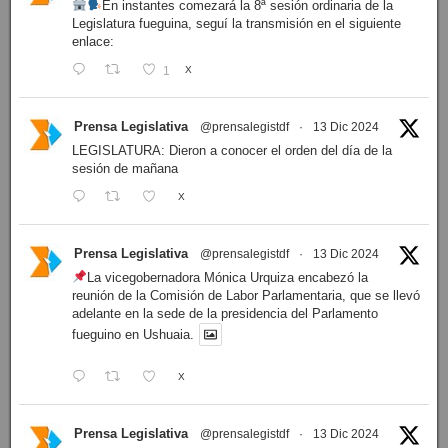
En instantes comezará la 8ª sesión ordinaria de la
Legislatura fueguina, seguí la transmisión en el siguiente
enlace:
1
X
Prensa Legislativa
@prensalegistdf
·
13 Dic 2024
LEGISLATURA: Dieron a conocer el orden del día de la
sesión de mañana
X
Prensa Legislativa
@prensalegistdf
·
13 Dic 2024
La vicegobernadora Mónica Urquiza encabezó la
reunión de la Comisión de Labor Parlamentaria, que se llevó
adelante en la sede de la presidencia del Parlamento
fueguino en Ushuaia.
X
Prensa Legislativa
@prensalegistdf
·
13 Dic 2024