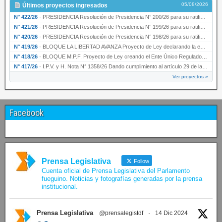
05/08/2026
Últimos proyectos ingresados
N° 422/26
·
PRESIDENCIA Resolución de Presidencia N° 200/26 para su ratificación.
N° 421/26
·
PRESIDENCIA Resolución de Presidencia N° 199/26 para su ratificación.
N° 420/26
·
PRESIDENCIA Resolución de Presidencia N° 198/26 para su ratificación.
N° 419/26
·
BLOQUE LA LIBERTAD AVANZA Proyecto de Ley declarando la esencialidad del servicio educativ…
N° 418/26
·
BLOQUE M.P.F. Proyecto de Ley creando el Ente Único Regulador de servicios públicos de la …
N° 417/26
·
I.P.V. y H. Nota N° 1358/26 Dando cumplimiento al artículo 29 de la Ley provincial N° 1399…
Ver proyectos »
Facebook
Prensa Legislativa
Follow
Cuenta oficial de Prensa Legislativa del Parlamento
fueguino. Noticias y fotografías generadas por la prensa
institucional.
Prensa Legislativa
@prensalegistdf
·
14 Dic 2024