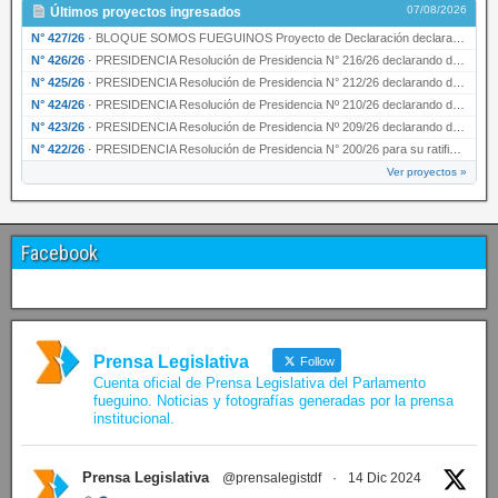
07/08/2026
Últimos proyectos ingresados
N° 427/26
·
BLOQUE SOMOS FUEGUINOS Proyecto de Declaración declarando de interés provincial PRESIDENCI…
N° 426/26
·
PRESIDENCIA Resolución de Presidencia N° 216/26 declarando de interés provincial la labor …
N° 425/26
·
PRESIDENCIA Resolución de Presidencia N° 212/26 declarando de interés provincial el “50° A…
N° 424/26
·
PRESIDENCIA Resolución de Presidencia Nº 210/26 declarando de interés provincial el proyec…
N° 423/26
·
PRESIDENCIA Resolución de Presidencia Nº 209/26 declarando de interés provincial la presen…
N° 422/26
·
PRESIDENCIA Resolución de Presidencia N° 200/26 para su ratificación.
Ver proyectos »
Facebook
Prensa Legislativa
Follow
Cuenta oficial de Prensa Legislativa del Parlamento
fueguino. Noticias y fotografías generadas por la prensa
institucional.
Prensa Legislativa
@prensalegistdf
·
14 Dic 2024