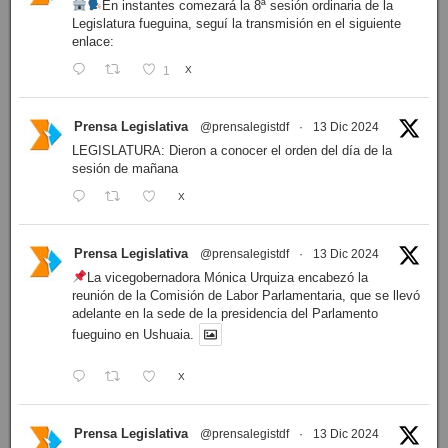
En instantes comezará la 8ª sesión ordinaria de la
Legislatura fueguina, seguí la transmisión en el siguiente
enlace:
1
X
Prensa Legislativa
@prensalegistdf
·
13 Dic 2024
LEGISLATURA: Dieron a conocer el orden del día de la
sesión de mañana
X
Prensa Legislativa
@prensalegistdf
·
13 Dic 2024
La vicegobernadora Mónica Urquiza encabezó la
reunión de la Comisión de Labor Parlamentaria, que se llevó
adelante en la sede de la presidencia del Parlamento
fueguino en Ushuaia.
X
Prensa Legislativa
@prensalegistdf
·
13 Dic 2024