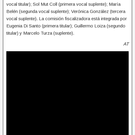
vocal titular); Sol Mut Coll (primera vocal suplente); María
Belén (segunda vocal suplente); Verónica González (tercera
vocal suplente). La comisión fiscalizadora está integrada por
Eugenia Di Santo (primera titular); Guillermo Loiza (segundo
titular) y Marcelo Turza (suplente).
AT