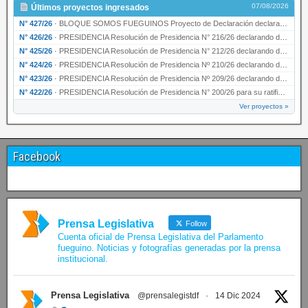
07/08/2026
Últimos proyectos ingresados
N° 427/26
·
BLOQUE SOMOS FUEGUINOS Proyecto de Declaración declarando de interés provincial PRESIDENCI…
N° 426/26
·
PRESIDENCIA Resolución de Presidencia N° 216/26 declarando de interés provincial la labor …
N° 425/26
·
PRESIDENCIA Resolución de Presidencia N° 212/26 declarando de interés provincial el “50° A…
N° 424/26
·
PRESIDENCIA Resolución de Presidencia Nº 210/26 declarando de interés provincial el proyec…
N° 423/26
·
PRESIDENCIA Resolución de Presidencia Nº 209/26 declarando de interés provincial la presen…
N° 422/26
·
PRESIDENCIA Resolución de Presidencia N° 200/26 para su ratificación.
Ver proyectos »
Facebook
Prensa Legislativa
Follow
Cuenta oficial de Prensa Legislativa del Parlamento
fueguino. Noticias y fotografías generadas por la prensa
institucional.
Prensa Legislativa
@prensalegistdf
·
14 Dic 2024