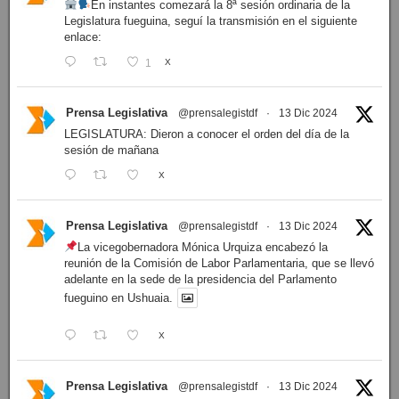
En instantes comezará la 8ª sesión ordinaria de la
Legislatura fueguina, seguí la transmisión en el siguiente
enlace:
1
X
Prensa Legislativa
@prensalegistdf
·
13 Dic 2024
LEGISLATURA: Dieron a conocer el orden del día de la
sesión de mañana
X
Prensa Legislativa
@prensalegistdf
·
13 Dic 2024
La vicegobernadora Mónica Urquiza encabezó la
reunión de la Comisión de Labor Parlamentaria, que se llevó
adelante en la sede de la presidencia del Parlamento
fueguino en Ushuaia.
X
Prensa Legislativa
@prensalegistdf
·
13 Dic 2024