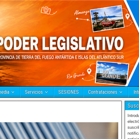
media
Servicios
SESIONES
Contrataciones
Int
Susc
Introd
electr
suscri
notifi