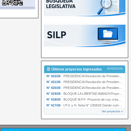
05/08/2026
Últimos proyectos ingresados
N° 422/26
·
PRESIDENCIA Resolución de Presidencia N° 200/26 para su ratificación.
N° 421/26
·
PRESIDENCIA Resolución de Presidencia N° 199/26 para su ratificación.
N° 420/26
·
PRESIDENCIA Resolución de Presidencia N° 198/26 para su ratificación.
N° 419/26
·
BLOQUE LA LIBERTAD AVANZA Proyecto de Ley declarando la esencialidad del servicio educativ…
N° 418/26
·
BLOQUE M.P.F. Proyecto de Ley creando el Ente Único Regulador de servicios públicos de la …
N° 417/26
·
I.P.V. y H. Nota N° 1358/26 Dando cumplimiento al artículo 29 de la Ley provincial N° 1399…
Ver proyectos »