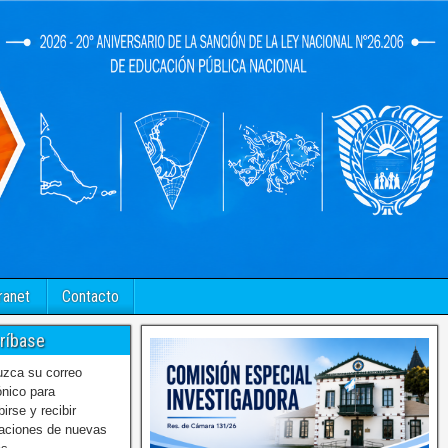
ranet
Contacto
ríbase
uzca su correo
ónico para
birse y recibir
caciones de nuevas