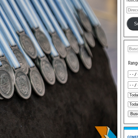
notici
S
Rang