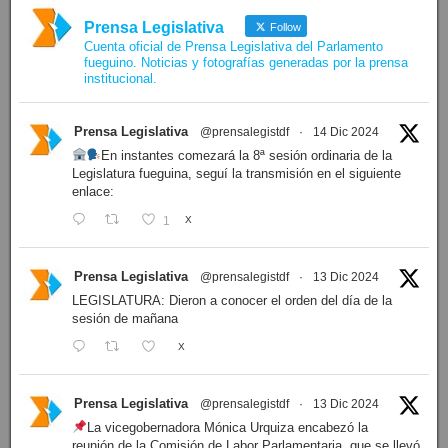
Prensa Legislativa
Follow
Cuenta oficial de Prensa Legislativa del Parlamento
fueguino. Noticias y fotografías generadas por la prensa
institucional.
Prensa Legislativa
@prensalegistdf
·
14 Dic 2024
En instantes comezará la 8ª sesión ordinaria de la
Legislatura fueguina, seguí la transmisión en el siguiente
enlace:
1
X
Prensa Legislativa
@prensalegistdf
·
13 Dic 2024
LEGISLATURA: Dieron a conocer el orden del día de la
sesión de mañana
X
Prensa Legislativa
@prensalegistdf
·
13 Dic 2024
La vicegobernadora Mónica Urquiza encabezó la
reunión de la Comisión de Labor Parlamentaria, que se llevó